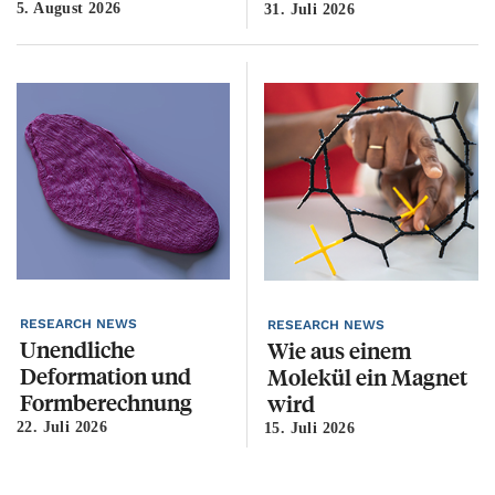
5. August 2026
14
31. Juli 2026
RESEARCH NEWS
R
RESEARCH NEWS
Unendliche
W
Wie aus einem
Deformation und
v
Molekül ein Magnet
Formberechnung
P
wird
22. Juli 2026
9.
15. Juli 2026