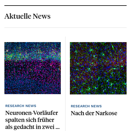
Aktuelle News
RESEARCH NEWS
R
RESEARCH NEWS
Neuronen-Vorläufer
Q
Nach
der
Narkose
spalten sich früher
e
als gedacht in zwei Zelllinien