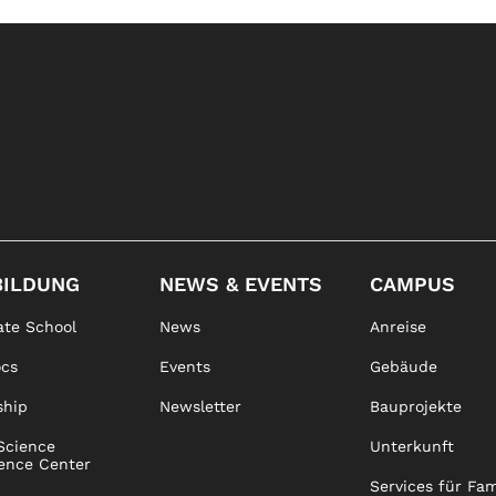
BILDUNG
NEWS & EVENTS
CAMPUS
te School
News
Anreise
ocs
Events
Gebäude
ship
Newsletter
Bauprojekte
Science
Unterkunft
ence Center
Services für Fam