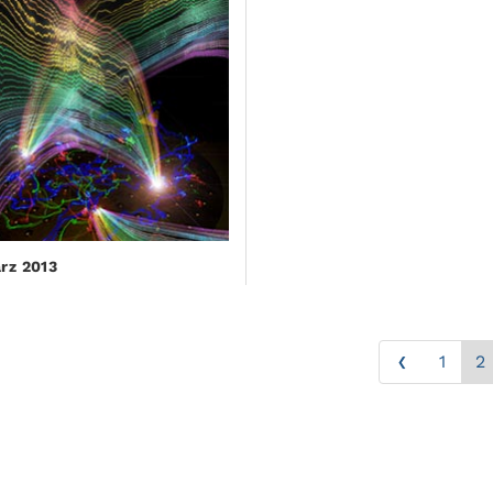
ärz 2013
‹
1
2