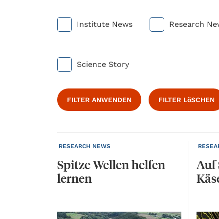
Institute News
Research Ne
Science Story
FILTER ANWENDEN
FILTER LöSCHEN
RESEARCH NEWS
RESEA
Spitze
Wellen
helfen
Auf
lernen
Käs