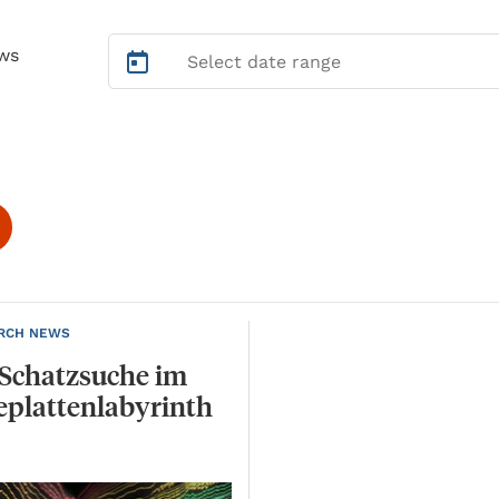
ws
RCH NEWS
Schatzsuche
im
eplattenlabyrinth