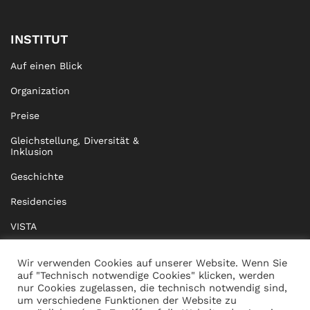
INSTITUT
Auf einen Blick
Organization
Preise
Gleichstellung, Diversität &
Inklusion
Geschichte
Residencies
VISTA
XISTA
Wir verwenden Cookies auf unserer Website. Wenn Sie
auf "Technisch notwendige Cookies" klicken, werden
BRIDGE Network
nur Cookies zugelassen, die technisch notwendig sind,
um verschiedene Funktionen der Website zu
Dokumente