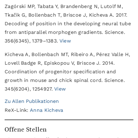
Zagórski MP, Tabata Y, Brandenberg N, Lutolf M,
Tkačik G, Bollenbach T, Briscoe J, Kicheva A. 2017.
Decoding of position in the developing neural tube
from antiparallel morphogen gradients. Science.
356(6345), 1379–1383.
View
Kicheva A, Bollenbach MT, Ribeiro A, Pérez Valle H,
Lovell Badge R, Episkopou V, Briscoe J. 2014.
Coordination of progenitor specification and
growth in mouse and chick spinal cord. Science.
345(6204), 1254927.
View
Zu Allen Publikationen
ReX-Link:
Anna Kicheva
Offene Stellen