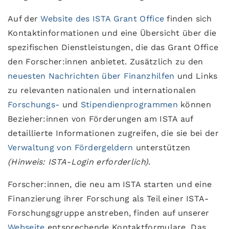
Auf der
Website des ISTA Grant Office
finden sich
Kontaktinformationen und eine Übersicht über die
spezifischen Dienstleistungen, die das Grant Office
den Forscher:innen anbietet. Zusätzlich zu den
neuesten Nachrichten über Finanzhilfen
und Links
zu relevanten nationalen und internationalen
Forschungs-
und
Stipendienprogrammen
können
Bezieher:innen von Förderungen am ISTA auf
detaillierte Informationen zugreifen, die sie bei der
Verwaltung von
F
ö
r
d
e
r
g
e
l
d
e
r
n
unterstützen
(Hinweis: ISTA-Login erforderlich)
.
Forscher:innen, die neu am ISTA starten und eine
Finanzierung ihrer Forschung als Teil einer ISTA-
Forschungsgruppe anstreben, finden auf unserer
Webseite
entsprechende Kontaktformulare. Das