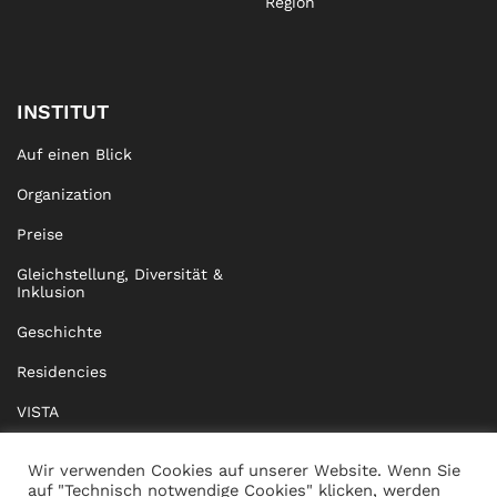
Region
INSTITUT
Auf einen Blick
Organization
Preise
Gleichstellung, Diversität &
Inklusion
Geschichte
Residencies
VISTA
XISTA
Wir verwenden Cookies auf unserer Website. Wenn Sie
auf "Technisch notwendige Cookies" klicken, werden
BRIDGE Network