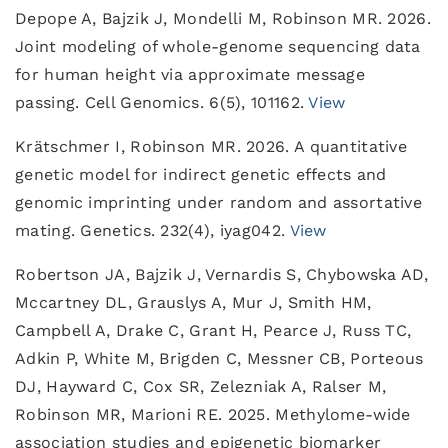
Depope A, Bajzik J, Mondelli M, Robinson MR. 2026.
Joint modeling of whole-genome sequencing data
for human height via approximate message
passing. Cell Genomics. 6(5), 101162.
View
Krätschmer I, Robinson MR. 2026. A quantitative
genetic model for indirect genetic effects and
genomic imprinting under random and assortative
mating. Genetics. 232(4), iyag042.
View
Robertson JA, Bajzik J, Vernardis S, Chybowska AD,
Mccartney DL, Grauslys A, Mur J, Smith HM,
Campbell A, Drake C, Grant H, Pearce J, Russ TC,
Adkin P, White M, Brigden C, Messner CB, Porteous
DJ, Hayward C, Cox SR, Zelezniak A, Ralser M,
Robinson MR, Marioni RE. 2025. Methylome-wide
association studies and epigenetic biomarker