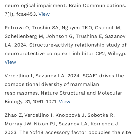
neurological impairment. Brain Communications.
7(1), fcae453.
View
Petrova O, Trushin SA, Nguyen TKO, Ostroot M,
Schellenberg M, Johnson G, Trushina E, Sazanov
LA. 2024. Structure‐activity relationship study of
neuroprotective complex I inhibitor CP2, Wiley,p.
View
Vercellino I, Sazanov LA. 2024. SCAF1 drives the
compositional diversity of mammalian
respirasomes. Nature Structural and Molecular
Biology. 31, 1061–1071.
View
Zhao Z, Vercellino I, Knoppová J, Sobotka R,
Murray JW, Nixon PJ, Sazanov LA, Komenda J.
2023. The Ycf48 accessory factor occupies the site