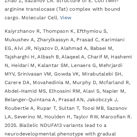
Zhao Z, Sazanov LA. Structure of E. Coli twin-
arginine translocase (Tat) complex with bound
cargo. Molecular Cell.
View
Kaiyrzhanov R, Thompson K, Efthymiou S,
Mukushev A, Zharylkassyn A, Prasad C, Karimiani
EG, Alvi JR, Niyazov D, Alahmad A, Babaei M,
Tajsharghi H, Albash B, Alaqeel A, Charif M, Hashemi
N, Heidari M, Kalantar SM, Lenaers G, Mehrjardi
MYV, Srinivasan VM, Gowda VK, Mirabutalebi SH,
Carere DA, Movahedinia M, Murphy D, Mcfarland R,
Abdel-Hamid MS, Elhossini RM, Alavi S, Napier M,
Belanger-Quintana A, Prasad AN, Jakobczyk J,
Roubertie A, Rupar T, Sultan T, Toosi MB, Sazanov
LA, Severino M, Houlden H, Taylor RW, Maroofian R.
2025. Biallelic NDUFA13 variants lead to a
neurodevelopmental phenotype with gradual