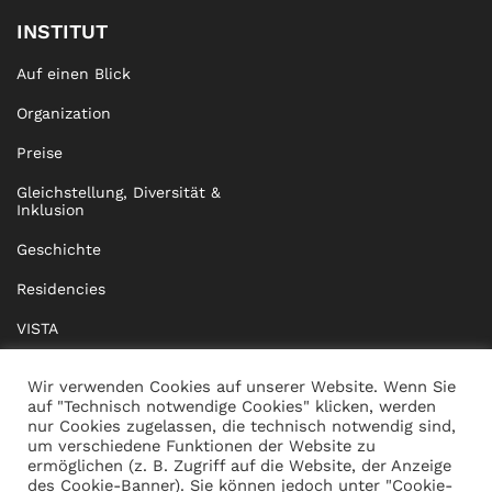
INSTITUT
Auf einen Blick
Organization
Preise
Gleichstellung, Diversität &
Inklusion
Geschichte
Residencies
VISTA
XISTA
Wir verwenden Cookies auf unserer Website. Wenn Sie
auf "Technisch notwendige Cookies" klicken, werden
BRIDGE Network
nur Cookies zugelassen, die technisch notwendig sind,
um verschiedene Funktionen der Website zu
Dokumente
ermöglichen (z. B. Zugriff auf die Website, der Anzeige
des Cookie-Banner). Sie können jedoch unter "Cookie-