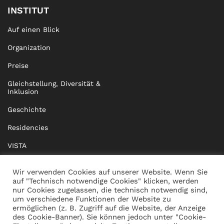
INSTITUT
Auf einen Blick
Organization
Preise
Gleichstellung, Diversität &
Inklusion
Geschichte
Residencies
VISTA
XISTA
Wir verwenden Cookies auf unserer Website. Wenn Sie
auf "Technisch notwendige Cookies" klicken, werden
BRIDGE Network
nur Cookies zugelassen, die technisch notwendig sind,
um verschiedene Funktionen der Website zu
Dokumente
ermöglichen (z. B. Zugriff auf die Website, der Anzeige
des Cookie-Banner). Sie können jedoch unter "Cookie-