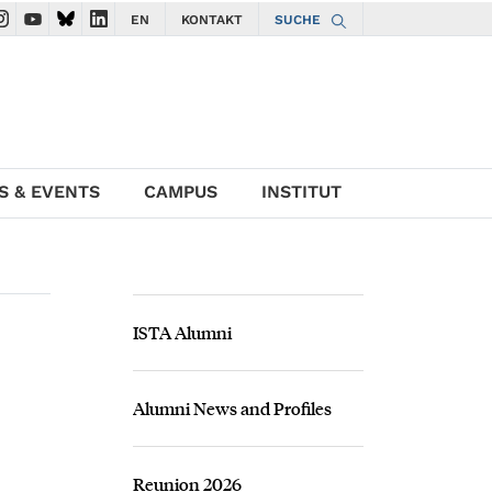
EN
KONTAKT
SUCHE
gate to ISTA Facebook account
avigate to ISTA Instagram account
Navigate to ISTA YouTube account
Navigate to ISTA Bluesky account
Navigate to ISTA LinkedIn account
S & EVENTS
CAMPUS
INSTITUT
ISTA Alumni
Alumni News and Profiles
Reunion 2026