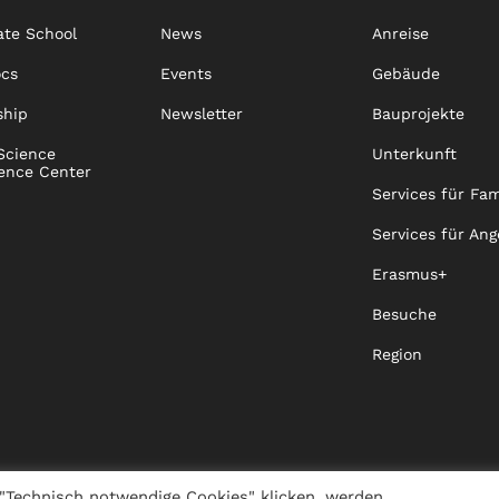
te School
News
Anreise
ocs
Events
Gebäude
ship
Newsletter
Bauprojekte
Science
Unterkunft
ence Center
Services für Fam
Services für Ang
Erasmus+
Besuche
Region
"Technisch notwendige Cookies" klicken, werden