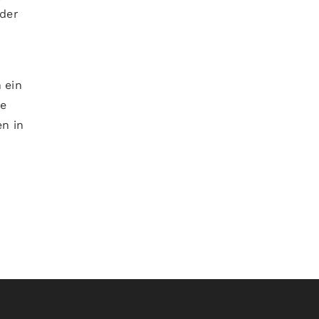
oder
 ein
ie
en in