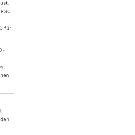
ust,
, RSC
D für
ID-
us
nnen
t
nden