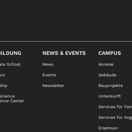
BILDUNG
NEWS & EVENTS
CAMPUS
te School
News
Anreise
ocs
Events
Gebäude
ship
Newsletter
Bauprojekte
Science
Unterkunft
ence Center
Services für Fam
Services für Ang
Erasmus+