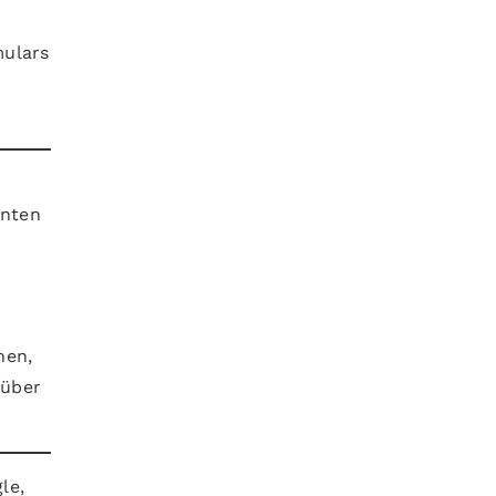
mulars
e
anten
hen,
 über
le,