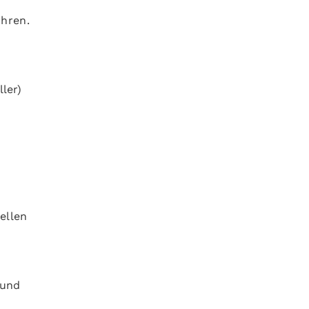
ühren.
ler)
ellen
 und