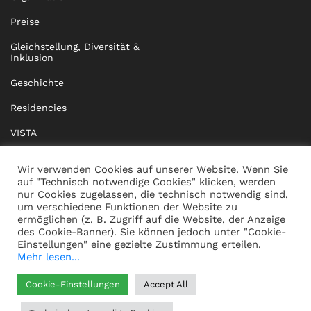
Preise
Gleichstellung, Diversität &
Inklusion
Geschichte
Residencies
VISTA
XISTA
Wir verwenden Cookies auf unserer Website. Wenn Sie
auf "Technisch notwendige Cookies" klicken, werden
BRIDGE Network
nur Cookies zugelassen, die technisch notwendig sind,
um verschiedene Funktionen der Website zu
Dokumente
ermöglichen (z. B. Zugriff auf die Website, der Anzeige
des Cookie-Banner). Sie können jedoch unter "Cookie-
Einstellungen" eine gezielte Zustimmung erteilen.
Mehr lesen...
KONTAKT
IMPRESSUM
Cookie-Einstellungen
Accept All
WHISTLEBLOWING
DATENSCHUTZ