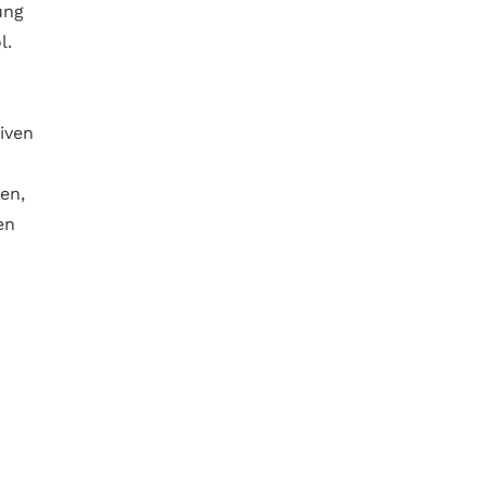
ung
l.
iven
en,
en