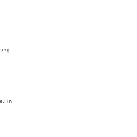
hung
l! In