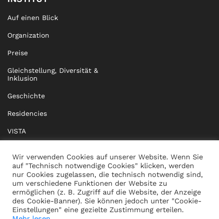
Auf einen Blick
Organization
Preise
Gleichstellung, Diversität &
Inklusion
Geschichte
Residencies
VISTA
XISTA
Wir verwenden Cookies auf unserer Website. Wenn Sie
auf "Technisch notwendige Cookies" klicken, werden
BRIDGE Network
nur Cookies zugelassen, die technisch notwendig sind,
um verschiedene Funktionen der Website zu
Dokumente
ermöglichen (z. B. Zugriff auf die Website, der Anzeige
des Cookie-Banner). Sie können jedoch unter "Cookie-
Einstellungen" eine gezielte Zustimmung erteilen.
Mehr lesen...