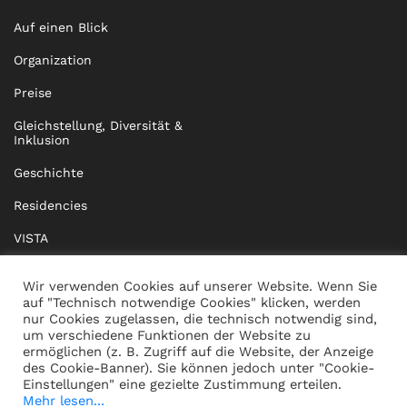
Auf einen Blick
Organization
Preise
Gleichstellung, Diversität &
Inklusion
Geschichte
Residencies
VISTA
XISTA
Wir verwenden Cookies auf unserer Website. Wenn Sie
auf "Technisch notwendige Cookies" klicken, werden
BRIDGE Network
nur Cookies zugelassen, die technisch notwendig sind,
um verschiedene Funktionen der Website zu
Dokumente
ermöglichen (z. B. Zugriff auf die Website, der Anzeige
des Cookie-Banner). Sie können jedoch unter "Cookie-
Einstellungen" eine gezielte Zustimmung erteilen.
Mehr lesen...