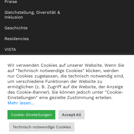
Preise
Gleichstellung, Diversität &
Inklusion
Geschichte
Residencies
VISTA
XISTA
Wir verwenden Cookies auf unserer Website. Wenn Sie
auf "Technisch notwendige Cookies" klicken, werden
BRIDGE Network
nur Cookies zugelassen, die technisch notwendig sind,
um verschiedene Funktionen der Website zu
Dokumente
ermöglichen (z. B. Zugriff auf die Website, der Anzeige
des Cookie-Banner). Sie können jedoch unter "Cookie-
Einstellungen" eine gezielte Zustimmung erteilen.
Mehr lesen...
KONTAKT
IMPRESSUM
Cookie-Einstellungen
Accept All
WHISTLEBLOWING
DATENSCHUTZ
Technisch notwendige Cookies
HILFE
AGB