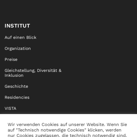
INSTITUT
Auf einen Blick
Organization
Preise
Gleichstellung, Diversität &
Inklusion
Geschichte
Residencies
VISTA
XISTA
Wir verwenden Cookies auf unserer Website. Wenn Sie
auf "Technisch notwendige Cookies" klicken, werden
BRIDGE Network
nur Cookies zugelassen, die technisch notwendig sind,