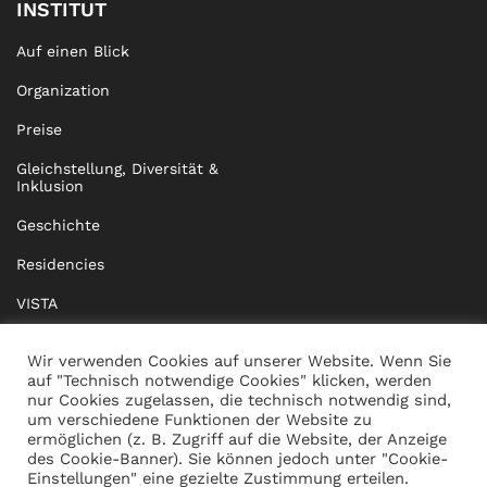
INSTITUT
Auf einen Blick
Organization
Preise
Gleichstellung, Diversität &
Inklusion
Geschichte
Residencies
VISTA
XISTA
Wir verwenden Cookies auf unserer Website. Wenn Sie
auf "Technisch notwendige Cookies" klicken, werden
BRIDGE Network
nur Cookies zugelassen, die technisch notwendig sind,
um verschiedene Funktionen der Website zu
Dokumente
ermöglichen (z. B. Zugriff auf die Website, der Anzeige
des Cookie-Banner). Sie können jedoch unter "Cookie-
Einstellungen" eine gezielte Zustimmung erteilen.