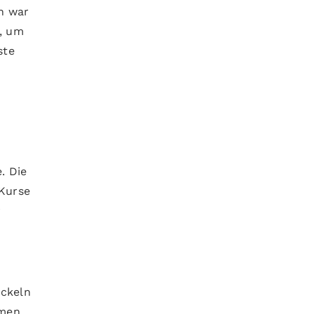
ch war
n, um
ste
. Die
 Kurse
r
ickeln
omen