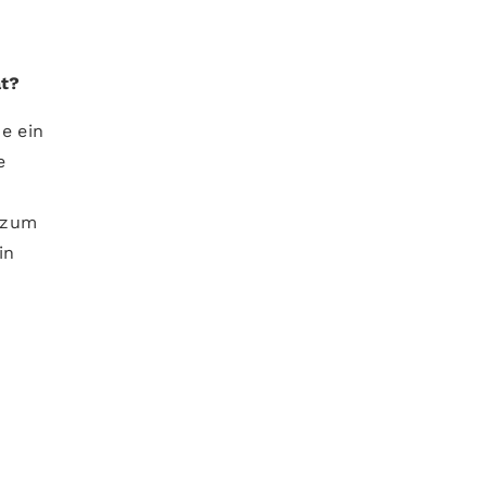
at?
e ein
e
 zum
in