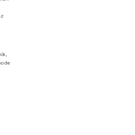
nz
ik,
thode