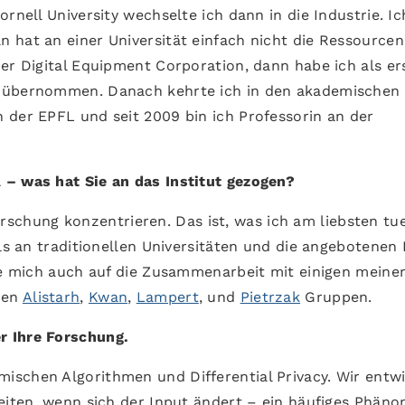
rnell University wechselte ich dann in die Industrie. I
 hat an einer Universität einfach nicht die Ressource
er Digital Equipment Corporation, dann habe ich als er
h übernommen. Danach kehrte ich in den akademischen
 der EPFL und seit 2009 bin ich Professorin an der
 – was hat Sie an das Institut gezogen?
rschung konzentrieren. Das ist, was ich am liebsten tue
als an traditionellen Universitäten und die angebotenen
eue mich auch auf die Zusammenarbeit mit einigen meine
den
Alistarh
,
Kwan
,
Lampert
, und
Pietrzak
Gruppen.
r Ihre Forschung.
amischen Algorithmen und Differential Privacy. Wir entw
beiten, wenn sich der Input ändert – ein häufiges Phän