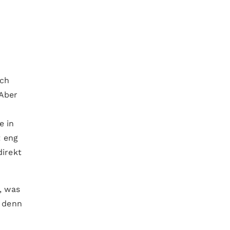
,
ich
 Aber
e in
t eng
direkt
, was
, denn