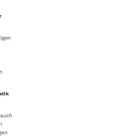
r
gigen
n
atik
 auch
n
gen