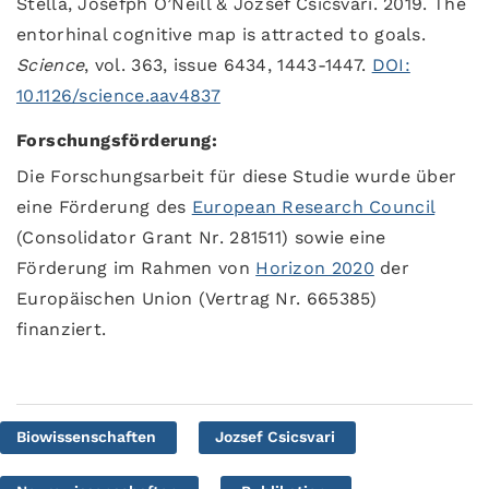
Stella, Josefph O’Neill & Jozsef Csicsvari. 2019. The
entorhinal cognitive map is attracted to goals.
Science
, vol. 363, issue 6434, 1443-1447.
DOI:
10.1126/science.aav4837
Forschungsförderung:
Die Forschungsarbeit für diese Studie wurde über
eine Förderung des
European Research Council
(Consolidator Grant Nr. 281511) sowie eine
Förderung im Rahmen von
Horizon 2020
der
Europäischen Union (Vertrag Nr. 665385)
finanziert.
Biowissenschaften
Jozsef Csicsvari