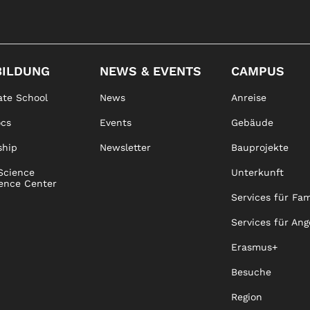
BILDUNG
NEWS & EVENTS
CAMPUS
te School
News
Anreise
ocs
Events
Gebäude
ship
Newsletter
Bauprojekte
Science
Unterkunft
ence Center
Services für Fam
Services für Ang
Erasmus+
Besuche
Region