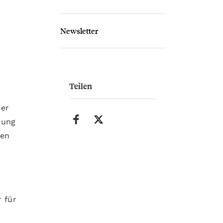
Newsletter
Teilen
der
hung
den
r für