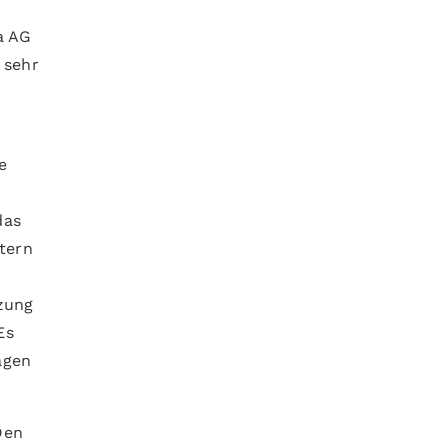
a AG
 sehr
u
e
das
tern
zung
Es
agen
Den