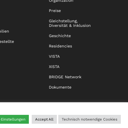
Organization
Preise
Gleichstellung,
Diversität & Inklusion
ilien
Geschichte
estellte
Residencies
VISTA
XISTA
BRIDGE Network
Dokumente
-Einstellungen
Accept All
Technisch notwendige Cookies
WING
HILFE
IMPRESSUM
DATENSCHUTZ
AGB