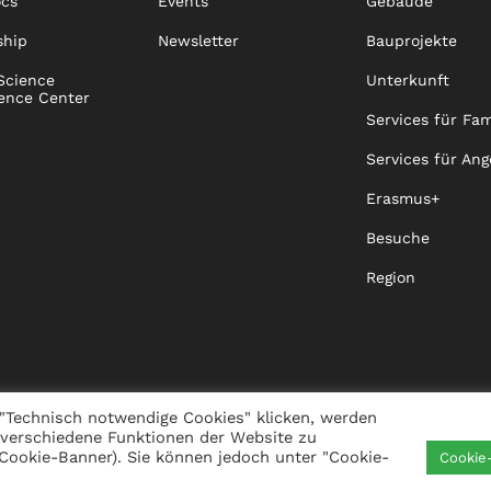
ocs
Events
Gebäude
ship
Newsletter
Bauprojekte
Science
Unterkunft
ence Center
Services für Fam
Services für Ang
Erasmus+
Besuche
Region
"Technisch notwendige Cookies" klicken, werden
 verschiedene Funktionen der Website zu
s Cookie-Banner). Sie können jedoch unter "Cookie-
Cookie
IGKEIT
VISTA
XISTA
KONTAKT
WHISTLEBLO