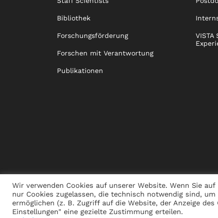
Staff Scientists
Postd
Bibliothek
Intern
Forschungsförderung
VISTA 
Experi
Forschen mit Verantwortung
Publikationen
Wir verwenden Cookies auf unserer Website. Wenn Sie auf 
nur Cookies zugelassen, die technisch notwendig sind, um
ermöglichen (z. B. Zugriff auf die Website, der Anzeige de
PRESSE
JOBS
SPENDEN
ALUMNI
NACHHALT
Einstellungen" eine gezielte Zustimmung erteilen.