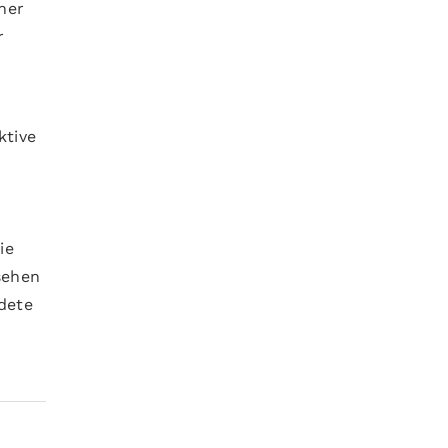
ner
r
ktive
ie
sehen
dete