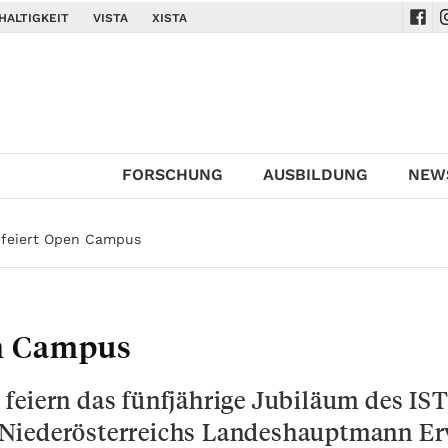
HALTIGKEIT
VISTA
XISTA
Navi
N
FORSCHUNG
AUSBILDUNG
NEW
a feiert Open Campus
en Campus
feiern das fünfjährige Jubiläum des IS
 Niederösterreichs Landeshauptmann E