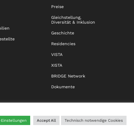
Preise
Gleichstellung,
Diversität & Inklusion
ilien
Geschichte
estellte
Residencies
VISTA
XISTA
BRIDGE Network
Dokumente
-Einstellungen
Accept All
Technisch notwendige Cookies
WING
HILFE
IMPRESSUM
DATENSCHUTZ
AGB