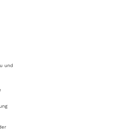
eu und
r
e
ung
der