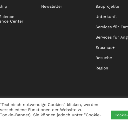
ship
Newsletter
Bauprojekte
Science
Unterkunft
ence Center
Services für Fam
Services für Ang
Erasmus+
Besuche
Region
"Technisch notwendige Cookies" klicken, werden
 verschiedene Funktionen der Website zu
s Cookie-Banner). Sie können jedoch unter "Cookie-
Cookie
IGKEIT
VISTA
XISTA
KONTAKT
WHISTLEBLO