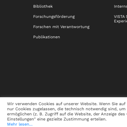
Bibliothek
Intern
Forschungsförderung
VISTA 
Experi
Forschen mit Verantwortung
Publikationen
Wir verwenden Cookies auf unserer Website. Wenn Sie auf 
nur Cookies zugelassen, die technisch notwendig sind, um
ermöglichen (z. B. Zugriff auf die Website, der Anzeige de
PRESSE
JOBS
SPENDEN
ALUMNI
NACHHALT
Einstellungen" eine gezielte Zustimmung erteilen.
Mehr lesen...