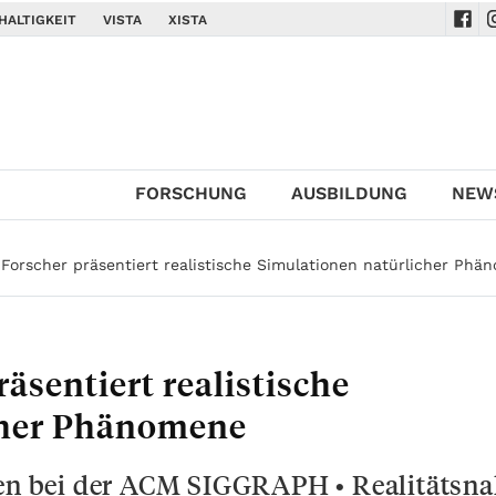
HALTIGKEIT
VISTA
XISTA
Navi
N
FORSCHUNG
AUSBILDUNG
NEW
a Forscher präsentiert realistische Simulationen natürlicher Ph
äsentiert realistische
cher Phänomene
gen bei der ACM SIGGRAPH • Realitätsn