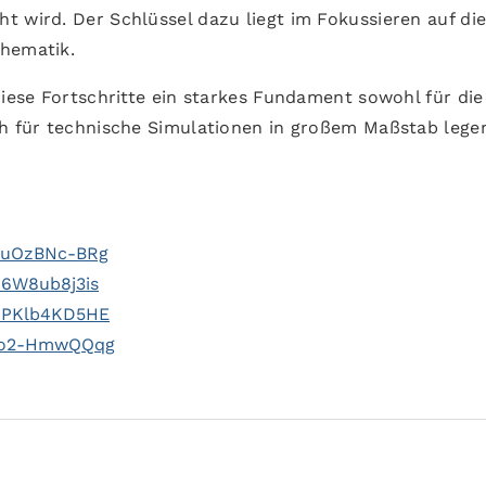
t wird. Der Schlüssel dazu liegt im Fokussieren auf di
thematik.
diese Fortschritte ein starkes Fundament sowohl für die
ch für technische Simulationen in großem Maßstab lege
7uOzBNc-BRg
86W8ub8j3is
=4PKlb4KD5HE
=Io2-HmwQQqg