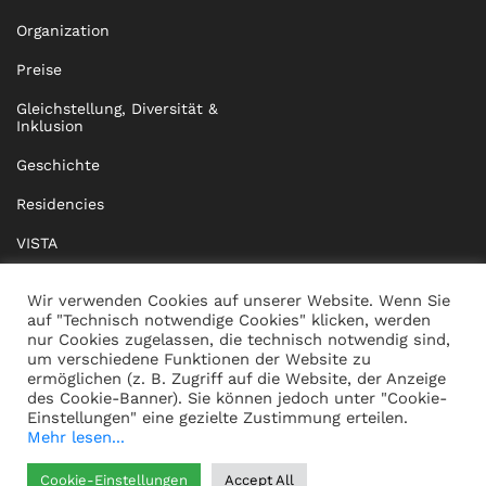
Organization
Preise
Gleichstellung, Diversität &
Inklusion
Geschichte
Residencies
VISTA
XISTA
Wir verwenden Cookies auf unserer Website. Wenn Sie
auf "Technisch notwendige Cookies" klicken, werden
BRIDGE Network
nur Cookies zugelassen, die technisch notwendig sind,
um verschiedene Funktionen der Website zu
Dokumente
ermöglichen (z. B. Zugriff auf die Website, der Anzeige
des Cookie-Banner). Sie können jedoch unter "Cookie-
Einstellungen" eine gezielte Zustimmung erteilen.
Mehr lesen...
KONTAKT
IMPRESSUM
Cookie-Einstellungen
Accept All