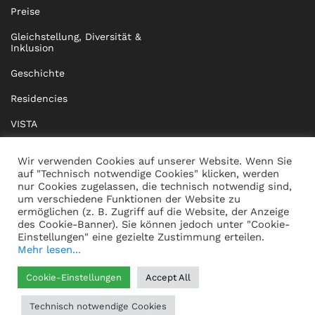
Preise
Gleichstellung, Diversität &
Inklusion
Geschichte
Residencies
VISTA
XISTA
Wir verwenden Cookies auf unserer Website. Wenn Sie
auf "Technisch notwendige Cookies" klicken, werden
BRIDGE Network
nur Cookies zugelassen, die technisch notwendig sind,
um verschiedene Funktionen der Website zu
Dokumente
ermöglichen (z. B. Zugriff auf die Website, der Anzeige
des Cookie-Banner). Sie können jedoch unter "Cookie-
Einstellungen" eine gezielte Zustimmung erteilen.
Mehr lesen...
KONTAKT
IMPRESSUM
Cookie-Einstellungen
Accept All
WHISTLEBLOWING
DATENSCHUTZ
Technisch notwendige Cookies