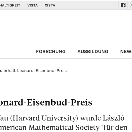
HALTIGKEIT
VISTA
XISTA
Navi
N
FORSCHUNG
AUSBILDUNG
NEW
ős erhält Leonard-Eisenbud-Preis
eonard-Eisenbud-Preis
u (Harvard University) wurde László
American Mathematical Society "für den