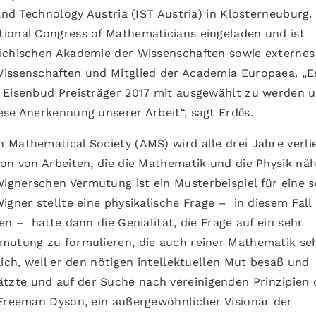
and Technology Austria (IST Austria) in Klosterneuburg.
ional Congress of Mathematicians eingeladen und ist
eichischen Akademie der Wissenschaften sowie externes
issenschaften und Mitglied der Academia Europaea. „Es
d Eisenbud Preisträger 2017 mit ausgewählt zu werden 
ese Anerkennung unserer Arbeit“, sagt Erdős.
 Mathematical Society (AMS) wird alle drei Jahre verli
ion von Arbeiten, die die Mathematik und die Physik nä
gnerschen Vermutung ist ein Musterbeispiel für eine s
igner stellte eine physikalische Frage – in diesem Fall 
en – hatte dann die Genialität, die Frage auf ein sehr
mutung zu formulieren, die auch reiner Mathematik seh
lich, weil er den nötigen intellektuellen Mut besaß und
zte und auf der Suche nach vereinigenden Prinzipien 
 Freeman Dyson, ein außergewöhnlicher Visionär der