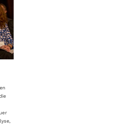
den
die
uer
lyse,
e