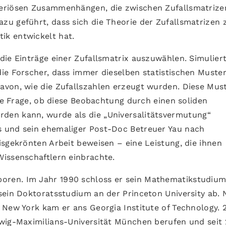
teriösen Zusammenhängen, die zwischen Zufallsmatrize
u geführt, dass sich die Theorie der Zufallsmatrizen 
k entwickelt hat.
die Einträge einer Zufallsmatrix auszuwählen. Simulier
ie Forscher, dass immer dieselben statistischen Muste
avon, wie die Zufallszahlen erzeugt wurden. Diese Mus
die Frage, ob diese Beobachtung durch einen soliden
den kann, wurde als die „Universalitätsvermutung“
 und sein ehemaliger Post-Doc Betreuer Yau nach
isgekrönten Arbeit beweisen – eine Leistung, die ihnen
issenschaftlern einbrachte.
oren. Im Jahr 1990 schloss er sein Mathematikstudium
sein Doktoratsstudium an der Princeton University ab.
 New York kam er ans Georgia Institute of Technology. 
wig-Maximilians-Universität München berufen und seit 