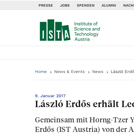
PRESSE
JOBS
SPENDEN
ALUMNI
NACH
Home
News & Events
News
László Erd
9. Januar 2017
László Erdős erhält L
Gemeinsam mit Horng-Tzer Ya
Erdős (IST Austria) von der 