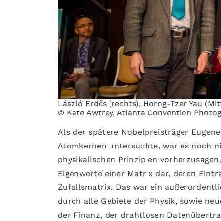
László Erdős (rechts), Horng-Tzer Yau (Mit
© Kate Awtrey, Atlanta Convention Photo
Als der spätere Nobelpreisträger Eugene
Atomkernen untersuchte, war es noch nic
physikalischen Prinzipien vorherzusagen.
Eigenwerte einer Matrix dar, deren Eint
Zufallsmatrix. Das war ein außerordentl
durch alle Gebiete der Physik, sowie ne
der Finanz, der drahtlosen Datenübertr