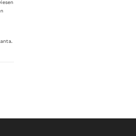
wiesen
en
anta.