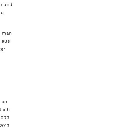
n und
zu
t man
r aus
ter
 an
 Nach
2003
2013