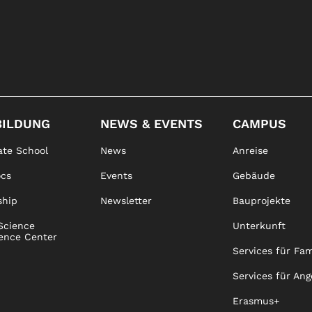
BILDUNG
NEWS & EVENTS
CAMPUS
te School
News
Anreise
ocs
Events
Gebäude
ship
Newsletter
Bauprojekte
Science
Unterkunft
ence Center
Services für Fam
Services für Ang
Erasmus+