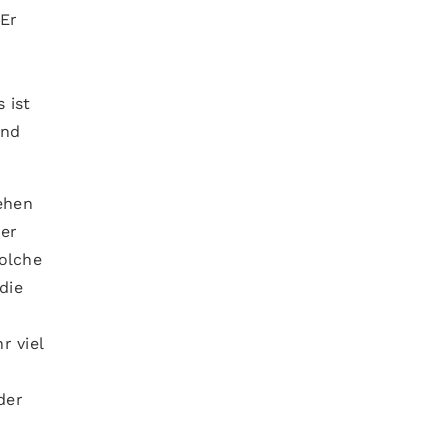
 Er
 ist
und
ehen
her
olche
die
r viel
der