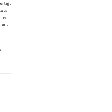
ertigt
tuts
einer
fen,
e