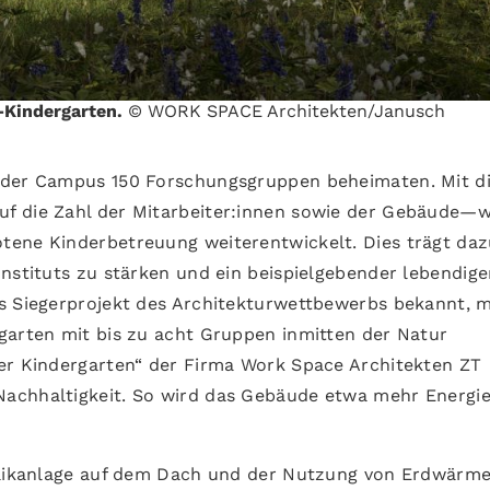
A-Kindergarten.
© WORK SPACE Architekten/Janusch
 der Campus 150 Forschungsgruppen beheimaten. Mit d
f die Zahl der Mitarbeiter:innen sowie der Gebäude—w
ene Kinderbetreuung weiterentwickelt. Dies trägt dazu
nstituts zu stärken und ein beispielgebender lebendige
s Siegerprojekt des Architekturwettbewerbs bekannt, m
garten mit bis zu acht Gruppen inmitten der Natur
er Kindergarten“ der Firma Work Space Architekten ZT
achhaltigkeit. So wird das Gebäude etwa mehr Energi
ltaikanlage auf dem Dach und der Nutzung von Erdwärme