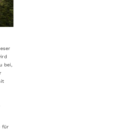
ieser
ird
 bei,
r
it
e
 für