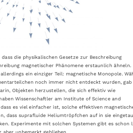
 dass die physikalischen Gesetze zur Beschreibung
hreibung magnetischer Phänomene erstaunlich ähneln.
allerdings ein einziger Teil: magnetische Monopole. W
ntarteilchen noch immer nicht entdeckt wurden, gab 
rin, Objekten herzustellen, die sich effektiv wie
aben Wissenschaftler am Institute of Science and
 dass es viel einfacher ist, solche effektiven magnetisc
n, dass suprafluide Heliumtröpfchen auf in sie eingeta
en. Experimente mit solchen Systemen gibt es schon l
er aber unbemerkt geblieben.