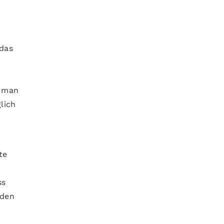
 das
t man
lich
te
ss
rden