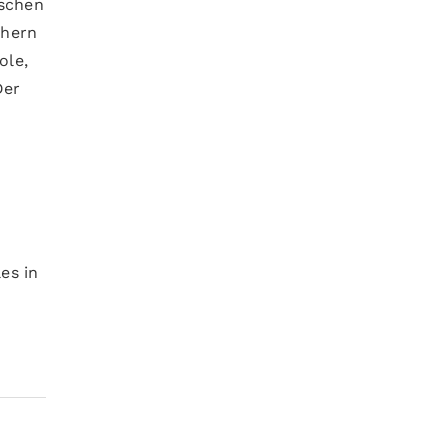
ischen
chern
ole,
Der
es in