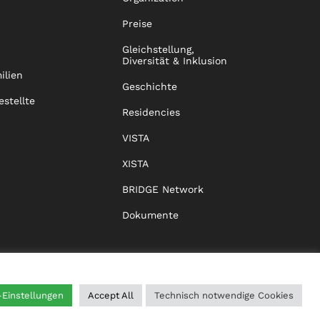
Preise
Gleichstellung,
Diversität & Inklusion
ilien
Geschichte
estellte
Residencies
VISTA
XISTA
BRIDGE Network
Dokumente
-Einstellungen
Accept All
Technisch notwendige Cookies
WING
HILFE
IMPRESSUM
DATENSCHUTZ
AGB