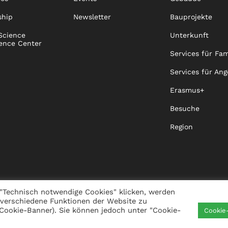
ship
Newsletter
Bauprojekte
Science
Unterkunft
ence Center
Services für Fam
Services für Ang
Erasmus+
Besuche
Region
"Technisch notwendige Cookies" klicken, werden
 verschiedene Funktionen der Website zu
s Cookie-Banner). Sie können jedoch unter "Cookie-
Cookie
IGKEIT
VISTA
XISTA
KONTAKT
WHISTLEBLO