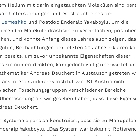
m Helium mit darin eingetauchten Molekülen sind bere
on Untersuchungen und es ist auch eines der
l Lemeshko
und Postdoc Enderalp Yakaboylu. Um die
erenden Moleküle drastisch zu vereinfachen, postulie
hen, und konnte Anfang dieses Jahres auch zeigen, da
gulon, Beobachtungen der letzten 20 Jahre erklären ka
n bereits, um zuvor unbekannte Eigenschaften dieser
s sie nun entdeckten, kam jedoch völlig unerwartet u
Mathematiker Andreas Deuchert in Austausch getreten w
ark interdisziplinäres Institut wie IST Austria nicht
zwischen Forschungsgruppen verschiedener Bereiche
e Überraschung als wir gesehen haben, dass diese Eigens
ndreas Deuchert.
 Systeme eigens so konstruiert, dass sie zu Monopole
 Enderalp Yakaboylu. „Das System war bekannt. Rotieren