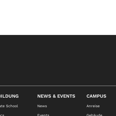
BILDUNG
NEWS & EVENTS
CAMPUS
te School
News
Anreise
ocs
Events
Gebäude