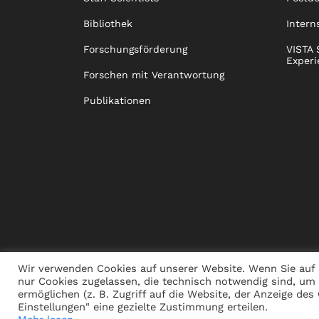
Bibliothek
Intern
Forschungsförderung
VISTA 
Experi
Forschen mit Verantwortung
Publikationen
Wir verwenden Cookies auf unserer Website. Wenn Sie auf 
nur Cookies zugelassen, die technisch notwendig sind, um
ermöglichen (z. B. Zugriff auf die Website, der Anzeige de
PRESSE
JOBS
SPENDEN
ALUMNI
NACHHALT
Einstellungen" eine gezielte Zustimmung erteilen.