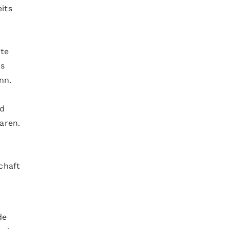
its
rte
ss
nn.
nd
aren.
chaft
n
de