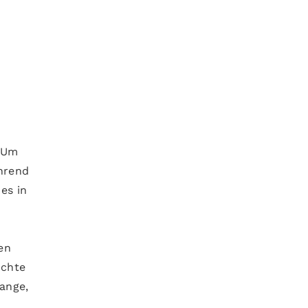
 Um
ährend
es in
hen
uchte
ange,