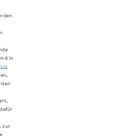
erden
in
nde
ird in
KLU
en,
erden
ert,
dafür
s zur
e