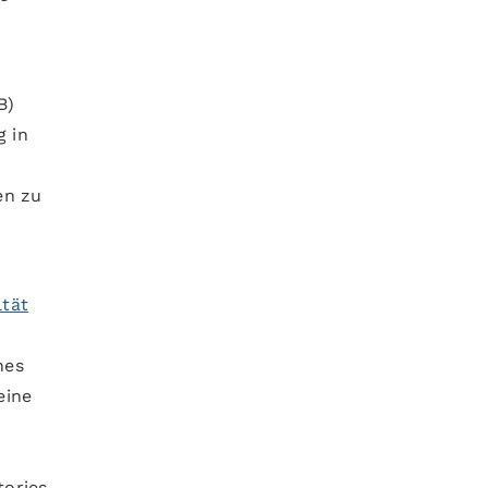
B)
g in
en zu
ltät
nes
eine
tories