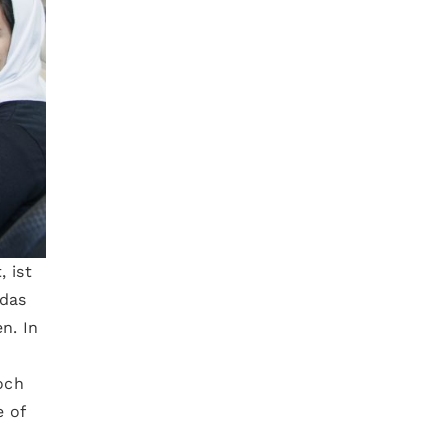
 ist
 das
n. In
och
e of