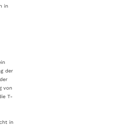
n in
ein
g der
 der
g von
die T-
cht in