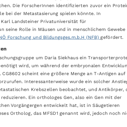
hen. Die ForscherInnen identifizierten zuvor ein Protei
lle bei der Metastasierung spielen könnte. In
arl Landsteiner Privatuniversität für
un seine Rolle in Mäusen und in menschlichem Gewebe
NÖ Forschung und Bildungsges.m.b.H (NFB)
gefördert.
ten
Forschungsgruppe um Daria Siekhaus ein Transporterprot
nötigt wird, um während der embryonalen Entwicklun
. CG8602 scheint eine größere Menge an T-Antigen auf
orzurufen. Interessanterweise wurde ein solcher Anstie
etastatischen Krebszellen beobachtet, und Antikörper, 
reduzieren. Ein orthologes Gen, also ein Gen mit der
chen Vorgängergen entwickelt hat, ist in Säugetieren
eses Ortholog, das MFSD1 genannt wird, jedoch noch ni