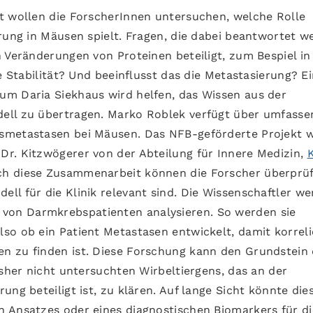
t wollen die ForscherInnen untersuchen, welche Rolle
erung in Mäusen spielt. Fragen, die dabei beantwortet w
 Veränderungen von Proteinen beteiligt, zum Bespiel in
e Stabilität? Und beeinflusst das die Metastasierung? E
um Daria Siekhaus wird helfen, das Wissen aus der
ell zu übertragen. Marko Roblek verfügt über umfasse
smetastasen bei Mäusen. Das NFB-geförderte Projekt w
r. Kitzwögerer von der Abteilung für Innere Medizin,
h diese Zusammenarbeit können die Forscher überprüf
ll für die Klinik relevant sind. Die Wissenschaftler w
on Darmkrebspatienten analysieren. So werden sie
so ob ein Patient Metastasen entwickelt, damit korreli
n zu finden ist. Diese Forschung kann den Grundstein 
isher nicht untersuchten Wirbeltiergens, das an der
ng beteiligt ist, zu klären. Auf lange Sicht könnte die
 Ansatzes oder eines diagnostischen Biomarkers für di