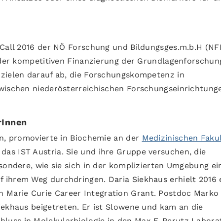
 Call 2016 der NÖ Forschung und Bildungsges.m.b.H (NF
n der kompetitiven Finanzierung der Grundlagenforschun
 zielen darauf ab, die Forschungskompetenz in
zwischen niederösterreichischen Forschungseinrichtung
rInnen
in, promovierte in Biochemie an der
Medizinischen Faku
as IST Austria. Sie und ihre Gruppe versuchen, die
sondere, wie sie sich in der komplizierten Umgebung ei
 ihrem Weg durchdringen. Daria Siekhaus erhielt 2016 
n Marie Curie Career Integration Grant. Postdoc Marko
iekhaus beigetreten. Er ist Slowene und kam an die
hluss in Molekularbiologie in den Max F. Perutz Labora