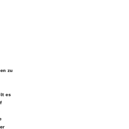
pen zu
lt es
f
s
e
er