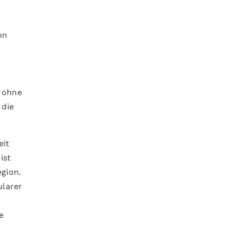
nn
 ohne
 die
eit
ist
egion.
ularer
n
e