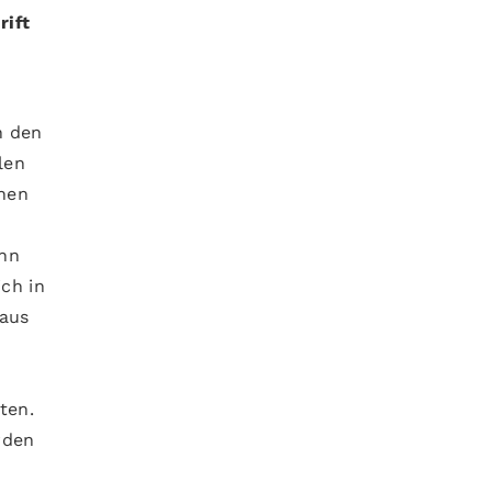
rift
n den
len
nnen
ann
ch in
 aus
e
n
ten.
rden