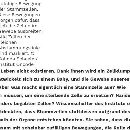
zufällige Bewegung
der Stammzellen.
Diese Bewegungen
sorgen dafür, dass
sich die Zellen im
Gewebe ausbreiten.
Alle Zellen der
gleichen
Abstammungslinie
sind markiert. ©
Colinda Scheele /
Institut Oncode
eben nicht existieren. Dank ihnen wird ein Zellklum
entwickelt sich zu einem Baby, und die Gewebe unseres
Aber was macht eigentlich eine Stammzelle aus? Wie
en müssen, um eine sterbende Zelle zu ersetzen? Hande
nders begabten Zellen? Wissenschafter des Institute o
ntdeckten, dass Stammzellen stattdessen aufgrund de
halb der Organe entstehen könnten. Sie sahen, dass di
m mit scheinbar zufälligen Bewegungen, die Rolle d