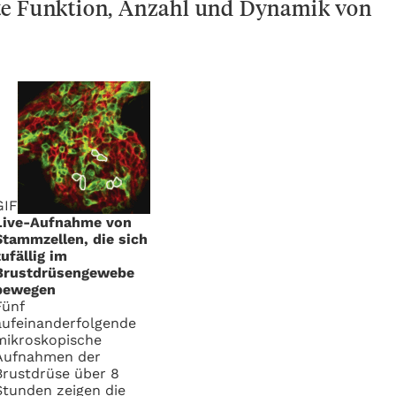
te Funktion, Anzahl und Dynamik von
GIF
Live-Aufnahme von
Stammzellen, die sich
zufällig im
Brustdrüsengewebe
bewegen
Fünf
aufeinanderfolgende
mikroskopische
Aufnahmen der
Brustdrüse über 8
Stunden zeigen die