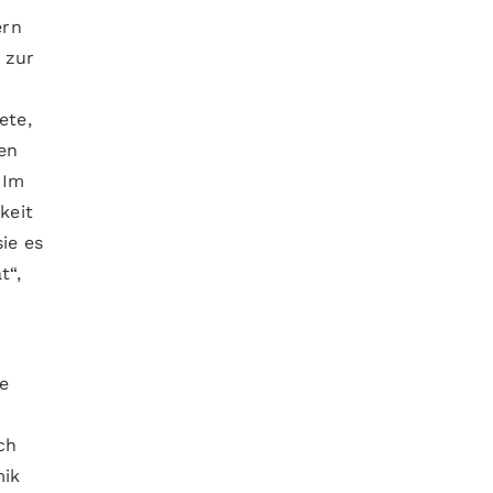
ern
 zur
ete,
en
 Im
keit
ie es
t“,
se
ch
mik