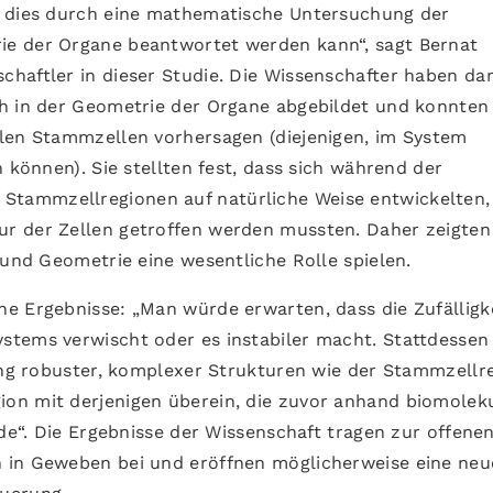
t dies durch eine mathematische Untersuchung der
e der Organe beantwortet werden kann“, sagt Bernat
haftler in dieser Studie. Die Wissenschafter haben da
ch in der Geometrie der Organe abgebildet und konnten
llen Stammzellen vorhersagen (diejenigen, im System
 können). Sie stellten fest, dass sich während der
tammzellregionen auf natürliche Weise entwickelten,
r der Zellen getroffen werden mussten. Daher zeigten
 und Geometrie eine wesentliche Rolle spielen.
e Ergebnisse: „Man würde erwarten, dass die Zufälligk
tems verwischt oder es instabiler macht. Stattdessen 
hung robuster, komplexer Strukturen wie der Stammzellr
on mit derjenigen überein, die zuvor anhand biomolek
rde“. Die Ergebnisse der Wissenschaft tragen zur offene
 in Geweben bei und eröffnen möglicherweise eine neu