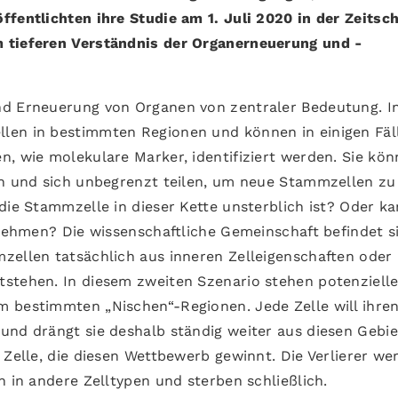
fentlichten ihre Studie am 1. Juli 2020 in der Zeitsch
 tieferen Verständnis der Organerneuerung und -
nd Erneuerung von Organen von zentraler Bedeutung. I
len in bestimmten Regionen und können in einigen Fäl
n, wie molekulare Marker, identifiziert werden. Sie kö
ln und sich unbegrenzt teilen, um neue Stammzellen zu
die Stammzelle in dieser Kette unsterblich ist? Oder k
nnehmen? Die wissenschaftliche Gemeinschaft befindet si
zellen tatsächlich aus inneren Zelleigenschaften oder
stehen. In diesem zweiten Szenario stehen potenziell
 bestimmten „Nischen“-Regionen. Jede Zelle will ihre
und drängt sie deshalb ständig weiter aus diesen Gebie
 Zelle, die diesen Wettbewerb gewinnt. Die Verlierer we
h in andere Zelltypen und sterben schließlich.