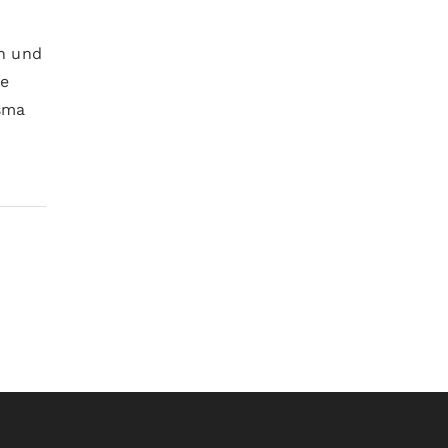
in und
ie
sma