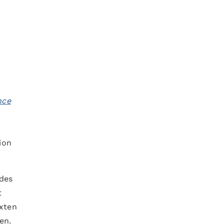
nce
ion
 des
t
exten
en.