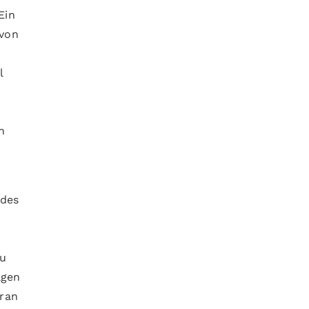
Ein
 von
l
h
 des
zu
agen
bran