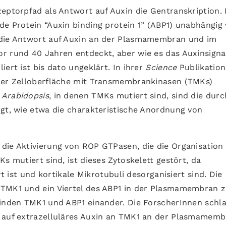
eptorpfad als Antwort auf Auxin die Gentranskription. 
de Protein “Auxin binding protein 1” (ABP1) unabhängig
 die Antwort auf Auxin an der Plasmamembran und im
r rund 40 Jahren entdeckt, aber wie es das Auxinsigna
ert ist bis dato ungeklärt. In ihrer
Science
Publikation
 der Zelloberfläche mit Transmembrankinasen (TMKs)
n
Arabidopsis
, in denen TMKs mutiert sind, sind die durc
igt, wie etwa die charakteristische Anordnung von
die Aktivierung von ROP GTPasen, die die Organisation
s mutiert sind, ist dieses Zytoskelett gestört, da
rt ist und kortikale Mikrotubuli desorganisiert sind. Die
 TMK1 und ein Viertel des ABP1 in der Plasmamembran 
binden TMK1 und ABP1 einander. Die ForscherInnen schl
t auf extrazelluläres Auxin an TMK1 an der Plasmamem