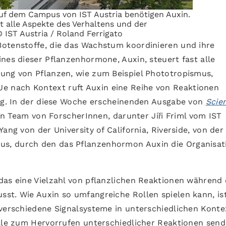
uf dem Campus von IST Austria benötigen Auxin.
t alle Aspekte des Verhaltens und der
 IST Austria / Roland Ferrigato
Botenstoffe, die das Wachstum koordinieren und ihre
nes dieser Pflanzenhormone, Auxin, steuert fast alle
ung von Pflanzen, wie zum Beispiel Phototropismus,
 nach Kontext ruft Auxin eine Reihe von Reaktionen
ung. In der diese Woche erscheinenden Ausgabe von
Scie
ein Team von ForscherInnen, darunter Jiři Friml vom IST
ang von der University of California, Riverside, von der
s, durch den das Pflanzenhormon Auxin die Organisat
das eine Vielzahl von pflanzlichen Reaktionen während
st. Wie Auxin so umfangreiche Rollen spielen kann, is
 verschiedene Signalsysteme in unterschiedlichen Kont
nale zum Hervorrufen unterschiedlicher Reaktionen send