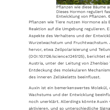
Pflanzen wie diese Bäume a
Dieses Hormon reguliert fas
Entwicklung von Pflanzen. ©
Pflanzen wie Tiere nutzen Hormone als 
Reaktion auf die Umgebung regulieren. Ei
Aspekte des Verhaltens und der Entwickl
Wurzelwachstum und Fruchtwachstum. Je
hervor, etwa Zellpolarisierung und Teil
(DOI:10.1126/science.1245125), berichtet 
Austria, unter der Leitung von Zhenbiao Y
Entdeckung des molekularen Mechanismu
des inneren Zellskeletts beeinflusst.
Auxin ist ein bemerkenswertes Molekül, 
Wachstums und der Entwicklung beeinflus
noch unerklärt. Allerdings könnte Auxin
aktivieren, und so unterschiedliche Sig