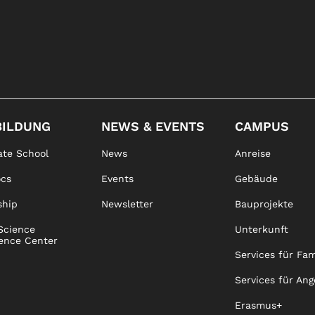
BILDUNG
NEWS & EVENTS
CAMPUS
te School
News
Anreise
ocs
Events
Gebäude
ship
Newsletter
Bauprojekte
Science
Unterkunft
ence Center
Services für Fam
Services für Ang
Erasmus+