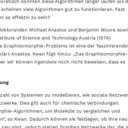
eoretisch könnten diese Algorithmen länger laufen als 
 scheinen viele Algorithmen gut zu funktionieren. Fast
 so effektiv zu sein?
tdoktoranden Michael Anastos und Benjamin Moore sowi
titute of Science and Technology Austria (ISTA)
s Graphisomorphie-Problems ist eine der faszinierends
klärt Anastos. Kwan fügt hinzu: „Das Graphisomorphie-
ber wir können irgendwie noch nicht beweisen, dass es
rung
zahl von Systemen zu modellieren, wie soziale Netzwer
erke. Dies gilt auch für chemische Verbindungen.
phie-Algorithmen, um Moleküle zu vergleichen und
“, so Kwan. Dadurch können sie festlegen, ob ihre neu
h neu sind. Jedoch stellen Graphen Netzwerke dar, die 