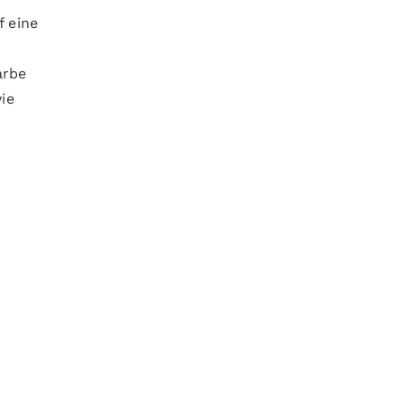
f eine
arbe
ie