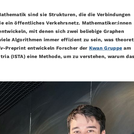
Mathematik sind sie Strukturen, die die Verbindungen
ie ein öffentliches Verkehrsnetz. Mathematiker:innen
entwickeln, mit denen sich zwei beliebige Graphen
viele Algorithmen immer effizient zu sein, was theoret
iv
-Preprint entwickeln Forscher der
Kwan Gruppe
am
stria (ISTA) eine Methode, um zu verstehen, warum da