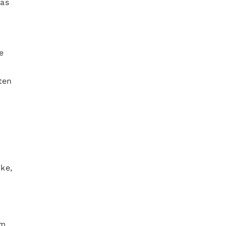
das
e
ten
ke,
im