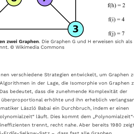
hen zwei Graphen
. Die Graphen G und H erweisen sich als
ennt. © Wikimedia Commons
nnen verschiedene Strategien entwickelt, um Graphen 
d Algorithmen in der Lage, die Isomorphie von Graphen 
t. Das bedeutet, dass die zunehmende Komplexität der
 überproportional erhöhte und ihn erheblich verlangsa
matiker László Babai ein Durchbruch, indem er einen
Polynomialzeit“ läuft. Dies kommt dem „Polynomialzeit“
neffizienten trennt, recht nahe. Aber bereits 1980 zeig
i-Erdős-Selkow-Satz –, dass fast alle Graphen