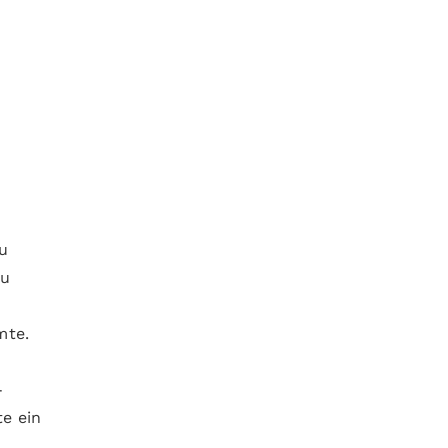
zu
zu
mte.
-
te ein