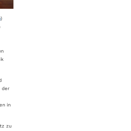
n
)
n
en
ik
d
 der
en in
tz zu