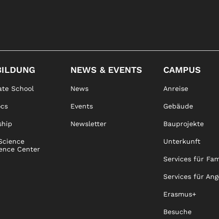
BILDUNG
NEWS & EVENTS
CAMPUS
te School
News
Anreise
ocs
Events
Gebäude
ship
Newsletter
Bauprojekte
Science
Unterkunft
ence Center
Services für Fam
Services für Ang
Erasmus+
Besuche