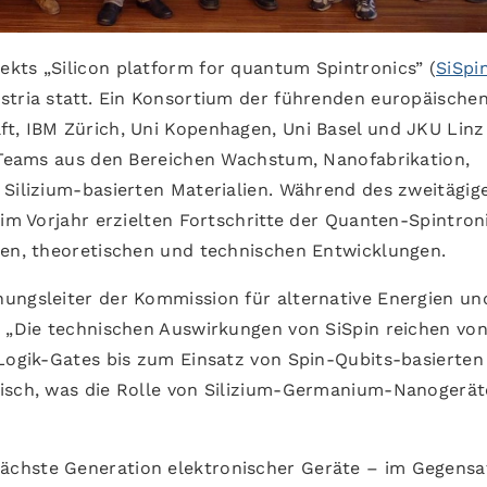
kts „Silicon platform for quantum Spintronics” (
SiSpi
stria statt. Ein Konsortium der führenden europäische
t, IBM Zürich, Uni Kopenhagen, Uni Basel und JKU Linz
n Teams aus den Bereichen Wachstum, Nanofabrikation,
 Silizium-basierten Materialien. Während des zweitägig
 im Vorjahr erzielten Fortschritte der Quanten-Spintron
len, theoretischen und technischen Entwicklungen.
ungsleiter der Kommission für alternative Energien un
: „Die technischen Auswirkungen von SiSpin reichen von
 Logik-Gates bis zum Einsatz von Spin-Qubits-basierten
tisch, was die Rolle von Silizium-Germanium-Nanogerät
ächste Generation elektronischer Geräte – im Gegensa