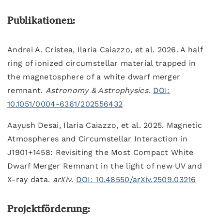
Publikationen:
Andrei A. Cristea, Ilaria Caiazzo, et al. 2026. A half
ring of ionized circumstellar material trapped in
the magnetosphere of a white dwarf merger
remnant.
Astronomy & Astrophysics
.
DOI:
10.1051/0004-6361/202556432
Aayush Desai, Ilaria Caiazzo, et al. 2025. Magnetic
Atmospheres and Circumstellar Interaction in
J1901+1458: Revisiting the Most Compact White
Dwarf Merger Remnant in the light of new UV and
X-ray data.
arXiv
.
DOI: 10.48550/arXiv.2509.03216
Projektförderung
: