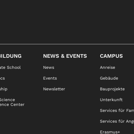
BILDUNG
NEWS & EVENTS
CAMPUS
te School
News
Anreise
ocs
Events
Gebäude
ship
Newsletter
Bauprojekte
Science
Unterkunft
ence Center
Services für Fam
Services für Ang
Erasmus+