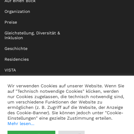
Auf einen Blick
Organization
Preise
Gleichstellung, Diversität &
Inklusion
Geschichte
Residencies
VISTA
XISTA
Wir verwenden Cookies auf unserer Website. Wenn Sie
auf "Technisch notwendige Cookies" klicken, werden
BRIDGE Network
nur Cookies zugelassen, die technisch notwendig sind,
um verschiedene Funktionen der Website zu
Dokumente
ermöglichen (z. B. Zugriff auf die Website, der Anzeige
des Cookie-Banner). Sie können jedoch unter "Cookie-
Einstellungen" eine gezielte Zustimmung erteilen.
Mehr lesen...
KONTAKT
IMPRESSUM