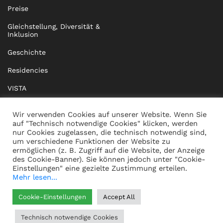
Preise
Gleichstellung, Diversität &
Inklusion
Geschichte
Residencies
VISTA
XISTA
Wir verwenden Cookies auf unserer Website. Wenn Sie
auf "Technisch notwendige Cookies" klicken, werden
BRIDGE Network
nur Cookies zugelassen, die technisch notwendig sind,
um verschiedene Funktionen der Website zu
Dokumente
ermöglichen (z. B. Zugriff auf die Website, der Anzeige
des Cookie-Banner). Sie können jedoch unter "Cookie-
Einstellungen" eine gezielte Zustimmung erteilen.
Mehr lesen...
KONTAKT
IMPRESSUM
Cookie-Einstellungen
Accept All
WHISTLEBLOWING
DATENSCHUTZ
Technisch notwendige Cookies