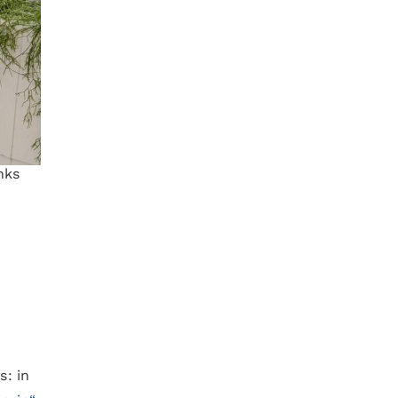
nks
: in