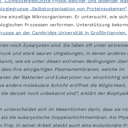
ić „Computergestützte Physik weicher und lebender Mat
ologiegruppe „Selbstorganisation von Proteinsystemen“
eine einzellige Mikroorganismen. Er untersucht, wie sich
logischen Prozessen verformen. Unterstützung bekom
uppe an der Cambridge Universität in Großbritannien.
rien noch Eukaryoten sind. Sie leben oft unter extreme
ruck und stark sauren Umgebungen, in denen anderes
ekannt, wie sie unter diesen extremen Bedingungen übe
 dass ihre einzigartigen Plasmamembranen, welche im
nen der Bakterien und Eukaryoten nur einschichtig sin
e andere molekulare Schicht eröffnet die Möglichkeit,
ie derzeit noch unbekannt sind“, erklärt der Biophysi
 unterscheidet sich im Wesentlichen darin, dass sie ni
st, als die eukaryotische Doppelschichtmembran. Als Phys
o Frey. In seiner Arbeit steckt auch eine evolutionäre Fr