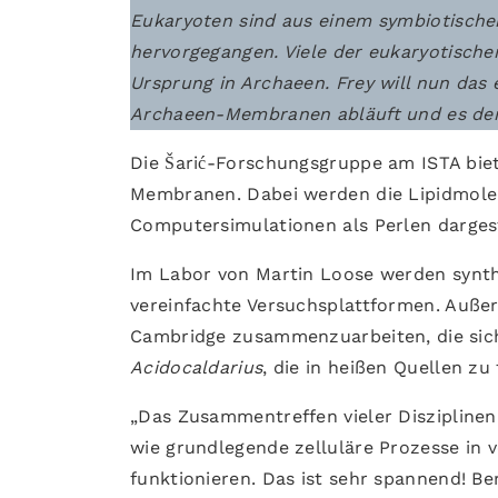
Eukaryoten sind aus einem symbiotisch
hervorgegangen. Viele der eukaryotis
Ursprung in Archaeen. Frey will nun das
Archaeen-Membranen abläuft und es dem
Die Šarić-Forschungsgruppe am ISTA bie
Membranen. Dabei werden die Lipidmole
Computersimulationen als Perlen darges
Im Labor von Martin Loose werden synthe
vereinfachte Versuchsplattformen. Außerd
Cambridge zusammenzuarbeiten, die sic
Acidocaldarius
, die in heißen Quellen zu
„Das Zusammentreffen vieler Disziplinen
wie grundlegende zelluläre Prozesse in
funktionieren. Das ist sehr spannend! B