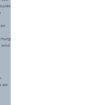
rpunkt
u
ten
ichung
 wird
r
 sie