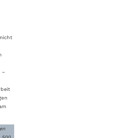
nicht
n
m
s –
beit
gen
sam
ten
a 500