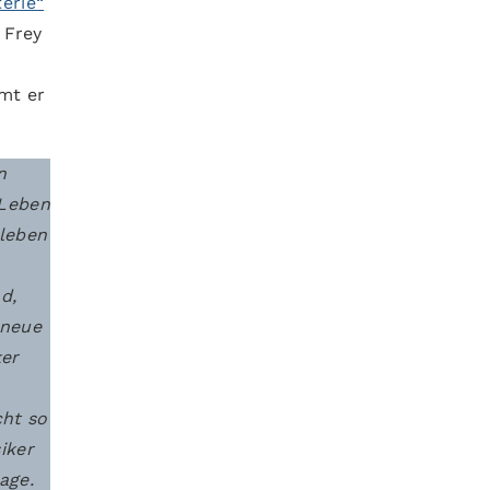
erie“
. Frey
mt er
n
 Leben
rleben
d,
 neue
ker
cht so
iker
age.