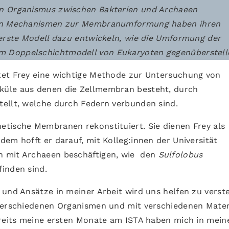
en Organismus zwischen Bakterien und Archaeen
chen Mechanismen zur Membranumformung haben ihren
 erste Modell dazu entwickeln, wie die Umformung der
 Doppelschichtmodell von Eukaryoten gegenüberstell
tet Frey eine wichtige Methode zur Untersuchung von
küle aus denen die Zellmembran besteht, durch
tellt, welche durch Federn verbunden sind.
tische Membranen rekonstituiert. Sie dienen Frey als
em hofft er darauf, mit Kolleg:innen der Universität
h mit Archaeen beschäftigen, wie den
Sulfolobus
 finden sind.
 und Ansätze in meiner Arbeit wird uns helfen zu verst
 verschiedenen Organismen und mit verschiedenen Mater
ereits meine ersten Monate am ISTA haben mich in mein