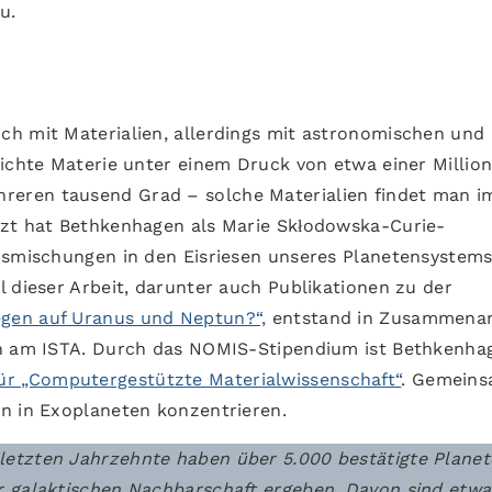
u.
h mit Materialien, allerdings mit astronomischen und 
dichte Materie unter einem Druck von etwa einer Millio
eren tausend Grad – solche Materialien findet man i
tzt hat Bethkenhagen als Marie Skłodowska-Curie-
nsmischungen in den Eisriesen unseres Planetensystem
 dieser Arbeit, darunter auch Publikationen zu der
egen auf Uranus und Neptun?“,
entstand in Zusammenar
in am ISTA. Durch das NOMIS-Stipendium ist Bethkenha
r „Computergestützte Materialwissenschaft“
. Gemein
n in Exoplaneten konzentrieren.
etzten Jahrzehnte haben über 5.000 bestätigte Plane
r galaktischen Nachbarschaft ergeben. Davon sind etw