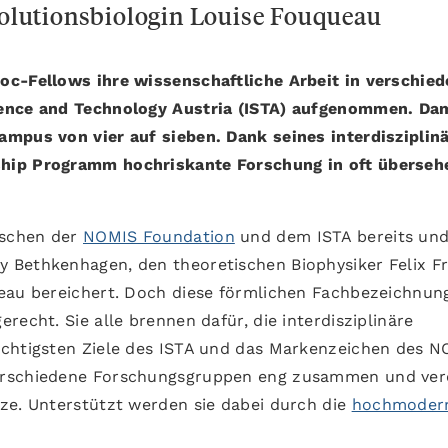
lutionsbiologin Louise Fouqueau
oc-Fellows ihre wissenschaftliche Arbeit in verschie
ience and Technology Austria (ISTA) aufgenommen. Da
ampus von vier auf sieben. Dank seines interdisziplin
ship Programm hochriskante Forschung in oft überseh
ischen der
NOMIS Foundation
und dem ISTA bereits und
 Bethkenhagen, den theoretischen Biophysiker Felix F
ueau bereichert. Doch diese förmlichen Fachbezeichnun
recht. Sie alle brennen dafür, die interdisziplinäre
ichtigsten Ziele des ISTA und das Markenzeichen des 
erschiedene Forschungsgruppen eng zusammen und ver
ze. Unterstützt werden sie dabei durch die
hochmoder