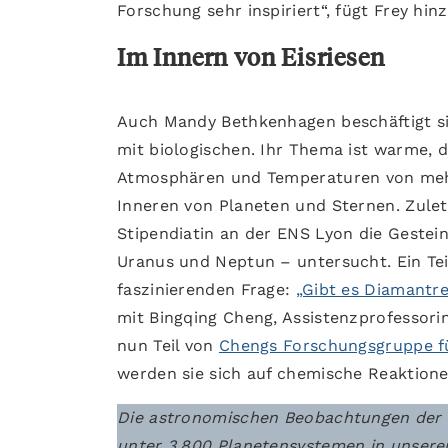
Forschung sehr inspiriert“, fügt Frey hinz
Im Innern von Eisriesen
Auch Mandy Bethkenhagen beschäftigt sic
mit biologischen. Ihr Thema ist warme, 
Atmosphären und Temperaturen von mehr
Inneren von Planeten und Sternen. Zule
Stipendiatin an der ENS Lyon die Gestei
Uranus und Neptun – untersucht. Ein Teil
faszinierenden Frage:
„Gibt es Diamantr
mit Bingqing Cheng, Assistenzprofessor
nun Teil von
Chengs Forschungsgruppe fü
werden sie sich auf chemische Reaktione
Die astronomischen Beobachtungen der l
unter 3.800 Planetensystemen in unsere