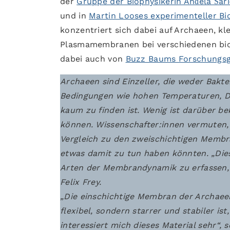
der
Gruppe der Biophysikerin Anđela Šar
und in
Martin Looses experimenteller Bi
konzentriert sich dabei auf Archaeen, kl
Plasmamembranen bei verschiedenen bio
dabei auch von
Buzz Baums Forschungsgr
Archaeen sind Einzeller, die weder Bakte
Bedingungen wie hohen Temperaturen, D
kaum zu finden ist. Wenig ist darüber b
können. Wissenschafter:innen vermuten,
Vergleich zu den zweischichtigen Membra
etwas damit zu tun haben könnten. „Dies
Arten der Membrandynamik zu erfassen, d
Felix Frey.
„Die einschichtige Membran der Archaeen
flexibel, sondern starrer und stabiler i
interessiert mich dieses Material sehr“, s