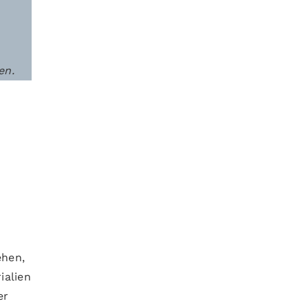
en.
ehen,
ialien
er