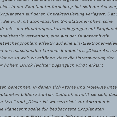
eich. In der Exoplanetenforschung hat sich der Schwe
xoplaneten auf deren Charakterisierung verlagert. Daz
. Sie wird mit atomistischen Simulationen chemischer
chdruck- und Hochtemperaturbedingungen auf Exoplane
tionaltheorie verwenden, eine aus der Quantenphysik
elteilchenproblem effektiv auf eine Ein-Elektronen-Gle
ken des maschinellen Lernens kombiniert. „Dieser Ansatz
tionen so weit zu erhöhen, dass die Untersuchung der
 hohem Druck leichter zugänglich wird“, erklärt
en berechnen, in denen sich Atome und Moleküle unte
laneten bilden könnten. Dadurch erhofft sie sich, dass
n Kern“ und „Dieser ist wasserreich“ zur Astronomie
sie Planetenmodelle für beobachtete Exoplaneten
es, wenn meine Forschung eine Weltraummission zu den