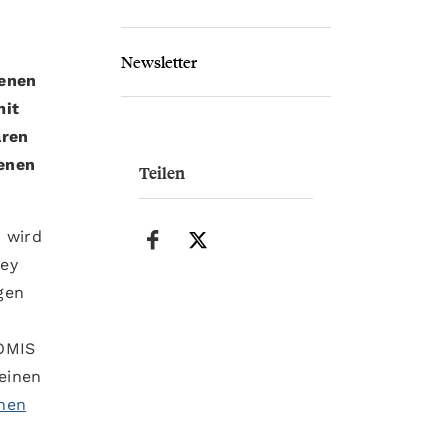
Newsletter
denen
mit
ären
enen
Teilen
 wird
rey
gen
NOMIS
einen
nen