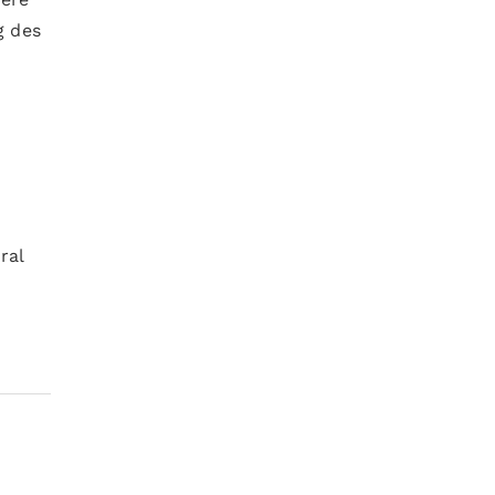
g des
ral