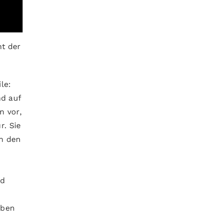
ht der
le:
nd auf
n vor,
r. Sie
in den
nd
rben