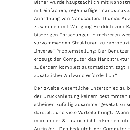
Bisher wurde hauptsächlich mit Nanostr
mit einfachen, regelmäßigen nanostruktu
Anordnung von Nanosäulen. Thomas Auzi
zusammen mit Wolfgang Heidrich vom KAU
bisherigen Forschungen in mehreren wese
vorkommenden Strukturen zu reproduzier
„inverse“ Problemstellung: Der Benutzer
erzeugt der Computer das Nanostrukturmu
außerdem komplett automatisch“, sagt Th
zusätzlicher Aufwand erforderlich.“
Der zweite wesentliche Unterschied zu b
der Druckanleitung keinem bestimmten M
scheinen zufällig zusammengesetzt zu s
darstellt und viele Vorteile bringt. „We
man an der Struktur nicht erkennen, ob e
Auzinger. „Das bedeutet, der Computer f