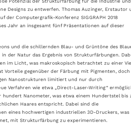
roße Potenzial der Strukturfärbung für die Industrie und
gene Designs zu entwerfen. Thomas Auzinger, Erstautor 
t auf der Computergrafik-Konferenz SIGGRAPH 2018
eses Jahr an insgesamt fünf Präsentationen auf dieser
eons und die schillernden Blau- und Grüntöne des Blau
 in der Natur das Ergebnis von Strukturfärbungen. Dab
n im Licht, was makroskopisch betrachtet zu einer Vie
at Vorteile gegenüber der Färbung mit Pigmenten, doch 
gen Nanostrukturen limitiert und nur durch
eue Verfahren wie etwa „Direct-Laser-Writing“ ermögli
er hundert Nanometer, was etwa einem Hundertstel bis 
hlichen Haares entspricht. Dabei sind die
nen eines hochwertigen industriellen 3D-Druckers, was
fnet, mit Strukturfärbung zu experimentieren.