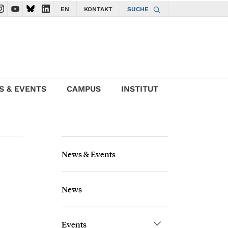
EN
KONTAKT
SUCHE
gate to ISTA Facebook account
avigate to ISTA Instagram account
Navigate to ISTA YouTube account
Navigate to ISTA Bluesky account
Navigate to ISTA LinkedIn account
S & EVENTS
CAMPUS
INSTITUT
News & Events
News
Events