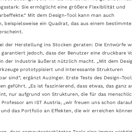
gsstark: Sie ermöglicht eine größere Flexibilität und
Farbeffekte.“ Mit dem Design-Tool kann man auch
, beispielsweise ein Quadrat, das aus einem bestimmt
erscheint.
 der Herstellung ins Stocken geraten: Die Entwürfe w
 garantiert jedoch, dass der Benutzer eine druckbare V
in der Industrie äußerst nützlich macht. „Mit dem Desi
kzeuge prototypisiert und interessante Strukturen
bar sind“, ergänzt Auzinger. Erste Tests des Design-Tool
en geführt. „Es ist faszinierend, dass etwas, das ganz a
eint, nur aufgrund von Strukturen, die für das menschli
, Professor am IST Austria, „wir freuen uns schon darauf
und das Portfolio an Effekten, die wir erreichen könne
hen, dass computergestützten Tools eine immer wichti