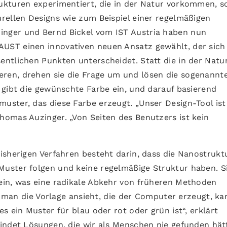
ukturen experimentiert, die in der Natur vorkommen, s
rellen Designs wie zum Beispiel einer regelmäßigen
nger und Bernd Bickel vom IST Austria haben nun
ST einen innovativen neuen Ansatz gewählt, der sich
ntlichen Punkten unterscheidet. Statt die in der Natu
en, drehen sie die Frage um und lösen die sogenannt
 gibt die gewünschte Farbe ein, und darauf basierend
ster, das diese Farbe erzeugt. „Unser Design-Tool ist
omas Auzinger. „Von Seiten des Benutzers ist kein
isherigen Verfahren besteht darin, dass die Nanostrukt
uster folgen und keine regelmäßige Struktur haben. S
ein, was eine radikale Abkehr von früheren Methoden
nn man die Vorlage ansieht, die der Computer erzeugt, ka
s ein Muster für blau oder rot oder grün ist“, erklärt
indet Lösungen, die wir als Menschen nie gefunden hät