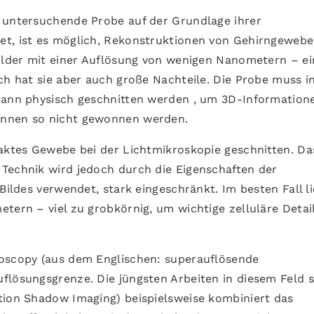
 untersuchende Probe auf der Grundlage ihrer
et, ist es möglich, Rekonstruktionen von Gehirngewebe
Bilder mit einer Auflösung von wenigen Nanometern – e
ch hat sie aber auch große Nachteile. Die Probe muss i
 dann physisch geschnitten werden , um 3D-Information
önnen so nicht gewonnen werden.
taktes Gewebe bei der Lichtmikroskopie geschnitten. Da
Technik wird jedoch durch die Eigenschaften der
Bildes verwendet, stark eingeschränkt. Im besten Fall li
tern – viel zu grobkörnig, um wichtige zelluläre Detai
roscopy (aus dem Englischen: superauflösende
flösungsgrenze. Die jüngsten Arbeiten in diesem Feld s
tion Shadow Imaging) beispielsweise kombiniert das