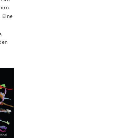
hirn
 Eine
,
den