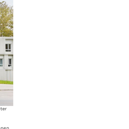
ter
nnen