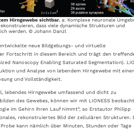
tem Hirngewebe sichtbar.
a: Komplexe neuronale Umgeb
ekonstruieren, dass viele dynamische Strukturen und
lich werden. © Johann Danzl
ntwickelte neue Bildgebungs- und virtuelle
er Fortschritt in diesem Bereich und trägt den treffend
ized Nanoscopy Enabling Saturated Segmentation). L
truktion und Analyse von lebendem Hirngewebe mit eine
sung und Vollständigkeit.
l, lebendes Hirngewebe umfassend und dicht zu
bbilden des Gewebes, können wir mit LIONESS beobach
gie im Gehirn ihren Lauf nimmt“, so Erstautor Philipp
ionales, rekonstruiertes Bild der zellulären Strukturen. 
die Probe kann nämlich über Minuten, Stunden oder Tage