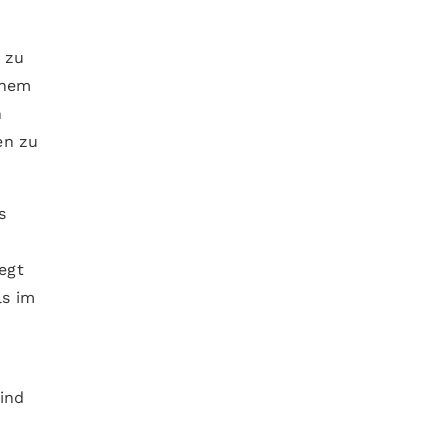
 zu
inem
n
en zu
s
egt
ls im
ind