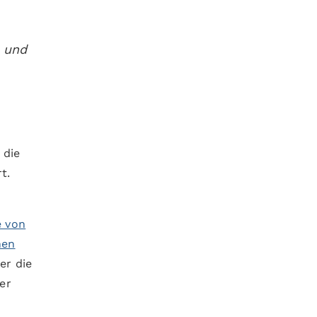
 und
 die
t.
 von
hen
er die
er