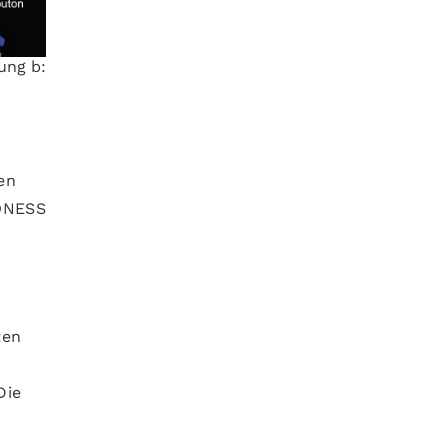
ung b:
en
IONESS
r
ten
Die