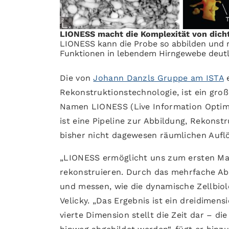
LIONESS macht die Komplexität von dich
LIONESS kann die Probe so abbilden und r
Funktionen in lebendem Hirngewebe deut
Die von
Johann Danzls Gruppe am ISTA
e
Rekonstruktionstechnologie, ist ein groß
Namen LIONESS (Live Information Optim
ist eine Pipeline zur Abbildung, Rekons
bisher nicht dagewesen räumlichen Auflö
„LIONESS ermöglicht uns zum ersten Ma
rekonstruieren. Durch das mehrfache A
und messen, wie die dynamische Zellbiolo
Velicky. „Das Ergebnis ist ein dreidimens
vierte Dimension stellt die Zeit dar – 