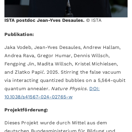
ISTA postdoc Jean-Yves Desaules.
© ISTA
Publikation:
Jaka Vodeb, Jean-Yves Desaules, Andrew Hallam,
Andrea Rava, Gregor Humar, Dennis Willsch,
Fengping Jin, Madita Willsch, Kristel Michielsen,
and Zlatko Papić. 2025. Stirring the false vacuum
via interacting quantized bubbles on a 5,564-qubit
quantum annealer
.
Nature Physics
.
DOI:
10.1038/s41567-024-02765-w
Projektförderung
:
Dieses Projekt wurde durch Mittel aus dem
deutschen Bundesministerium für Bildung und