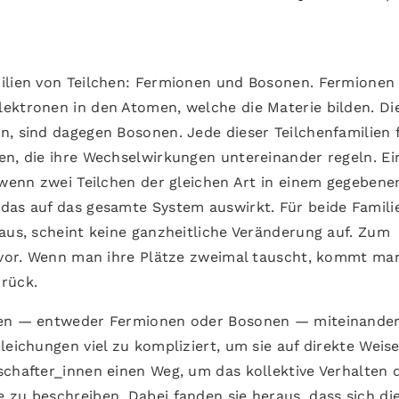
ilien von Teilchen: Fermionen und Bosonen. Fermionen 
ektronen in den Atomen, welche die Materie bilden. Di
n, sind dagegen Bosonen. Jede dieser Teilchenfamilien 
en, die ihre Wechselwirkungen untereinander regeln. Ei
 wenn zwei Teilchen der gleichen Art in einem gegebene
das auf das gesamte System auswirkt. Für beide Famili
aus, scheint keine ganzheitliche Veränderung auf. Zum
e vor. Wenn man ihre Plätze zweimal tauscht, kommt ma
rück.
chen — entweder Fermionen oder Bosonen — miteinande
leichungen viel zu kompliziert, um sie auf direkte Weis
schafter_innen einen Weg, um das kollektive Verhalten 
 zu beschreiben. Dabei fanden sie heraus, dass sich di