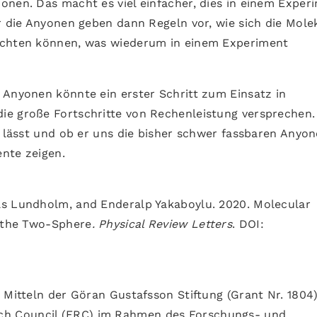
onen. Das macht es viel einfacher, dies in einem Exper
r die Anyonen geben dann Regeln vor, wie sich die Mole
ichten können, was wiederum in einem Experiment
 Anyonen könnte ein erster Schritt zum Einsatz in
ie große Fortschritte von Rechenleistung versprechen.
n lässt und ob er uns die bisher schwer fassbaren Anyo
nte zeigen.
as Lundholm, and Enderalp Yakaboylu. 2020. Molecular
n the Two-Sphere
.
Physical Review Letters
. DOI:
 Mitteln der Göran Gustafsson Stiftung (Grant Nr. 1804)
h Council (ERC) im Rahmen des Forschungs- und