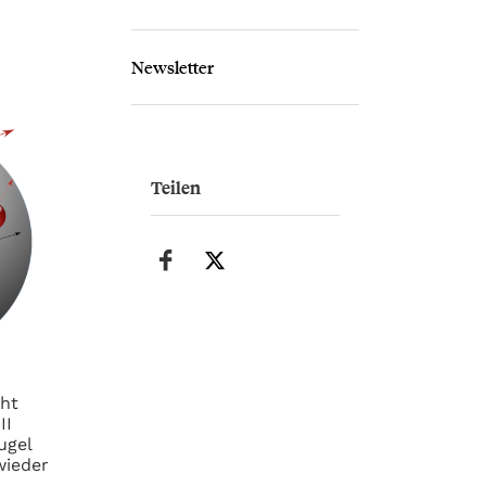
Newsletter
Teilen
cht
II
ugel
wieder