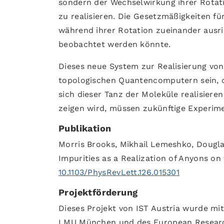
sondern der Wechselwirkung ihrer Rotati
zu realisieren. Die Gesetzmäßigkeiten fü
während ihrer Rotation zueinander ausr
beobachtet werden könnte.
Dieses neue System zur Realisierung von
topologischen Quantencomputern sein, d
sich dieser Tanz der Moleküle realisiere
zeigen wird, müssen zukünftige Experime
Publikation
Morris Brooks, Mikhail Lemeshko, Dougl
Impurities as a Realization of Anyons o
10.1103/PhysRevLett.126.015301
Projektförderung
Dieses Projekt von IST Austria wurde mit
LMU München und des European Researc