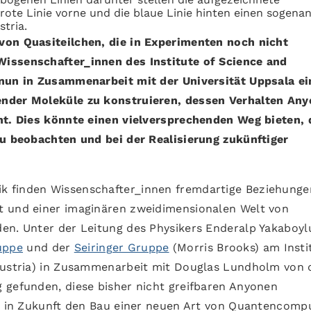
rote Linie vorne und die blaue Linie hinten einen sogena
stria.
von Quasiteilchen, die in Experimenten noch nicht
issenschafter_innen des Institute of Science and
 nun in Zusammenarbeit mit der Universität Uppsala e
ender Moleküle zu konstruieren, dessen Verhalten An
ht. Dies könnte einen vielversprechenden Weg bieten, 
zu beobachten und bei der Realisierung zukünftiger
k finden Wissenschafter_innen fremdartige Beziehunge
t und einer imaginären zweidimensionalen Welt von
en. Unter der Leitung des Physikers Enderalp Yakaboyl
uppe
und der
Seiringer Gruppe
(Morris Brooks) am Insti
 Austria) in Zusammenarbeit mit Douglas Lundholm von 
 gefunden, diese bisher nicht greifbaren Anyonen
te in Zukunft den Bau einer neuen Art von Quantencomp