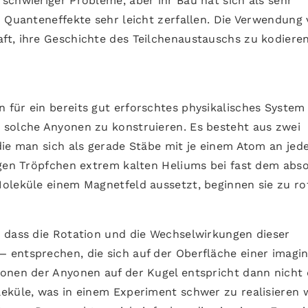
schwieriger Probleme, aber ihr Bau hat sich als sehr
n Quanteneffekte sehr leicht zerfallen. Die Verwendung
t, ihre Geschichte des Teilchenaustauschs zu kodieren
für ein bereits gut erforschtes physikalisches System
 solche Anyonen zu konstruieren. Es besteht aus zwei
die man sich als gerade Stäbe mit je einem Atom an je
igen Tröpfchen extrem kalten Heliums bei fast dem abs
oleküle einem Magnetfeld aussetzt, beginnen sie zu ro
 dass die Rotation und die Wechselwirkungen dieser
 entsprechen, die sich auf der Oberfläche einer imagi
ionen der Anyonen auf der Kugel entspricht dann nicht
eküle, was in einem Experiment schwer zu realisieren 