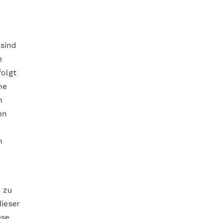
sind
e
folgt
ne
n
en
n
r
e zu
dieser
ese