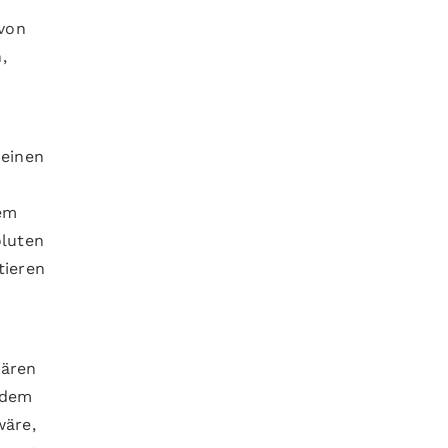
 von
,
 einen
dem
oluten
tieren
nären
 dem
wäre,