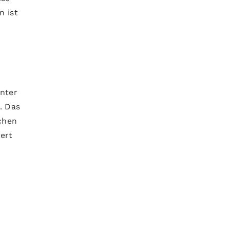
n ist
unter
. Das
chen
ert