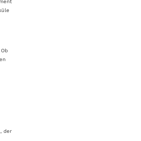
iment
küle
 Ob
nen
, der