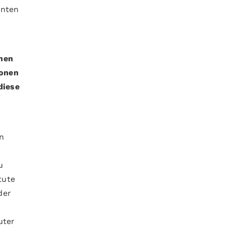
nnten
inen
yonen
diese
n
u
tute
der
uter