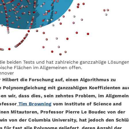
die beiden Tests und hat zahlreiche ganzzahlige Lösungen
bische Flächen im Allgemeinen offen.
annover
 Hilbert die Forschung auf, einen Algorithmus zu
e Polynomgleichung mit ganzzahligen Koeffizienten au
sen wir, dass dies, sein zehntes Problem, im Allgemei
ofessor
Tim Browning
vom Institute of Science and
einen Mitautoren, Professor Pierre Le Boudec von der
win von der Columbia University, hat jedoch den Schlü
s für fast alle Polynome geliefert, deren Anzahl der