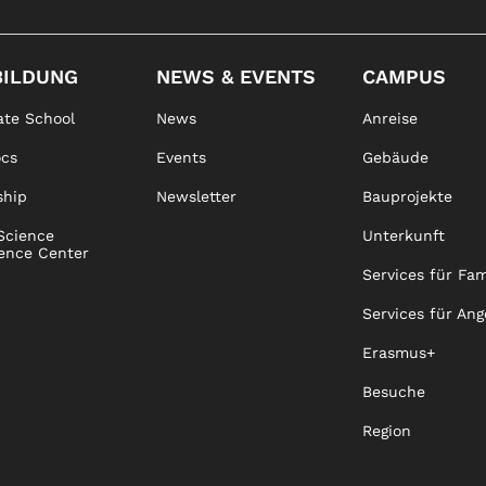
BILDUNG
NEWS & EVENTS
CAMPUS
te School
News
Anreise
ocs
Events
Gebäude
ship
Newsletter
Bauprojekte
Science
Unterkunft
ence Center
Services für Fam
Services für Ang
Erasmus+
Besuche
Region