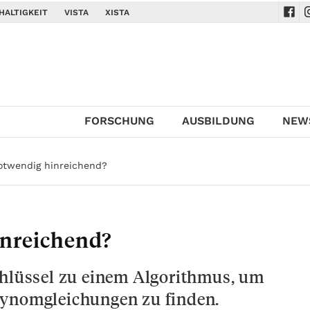
HALTIGKEIT
VISTA
XISTA
Navi
N
FORSCHUNG
AUSBILDUNG
NEW
otwendig hinreichend?
inreichend?
chlüssel zu einem Algorithmus, um
lynomgleichungen zu finden.