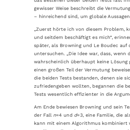
das Bestehen dieser beiden Tests fast im
gewisser Weise beschreibt die Vermutung
– hinreichend sind, um globale Aussagen
„Zuerst hörte ich von diesem Problem, 
und seitdem beschäftigt es mich“, erinne
später, als Browning und Le Boudec auf 
untersuchen. „Die Idee war, dass, wenn d
wahrscheinlich überhaupt keine Lösung g
einen großen Teil der Vermutung beweise
die beiden Tests bestanden, denen sie si
zufriedengeben wollten, begannen die b
Tests wesentlich effizienter in die Argu
Am Ende bewiesen Browning und sein Team
der Fall
n
=4 und
d
=3, eine Familie, die 
kann mit einem Algorithmus kombiniert 