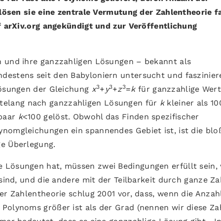
 lösen sie eine zentrale Vermutung der Zahlentheorie f
uf arXiv.org angekündigt und zur Veröffentlichung
n und ihre ganzzahligen Lösungen – bekannt als
destens seit den Babyloniern untersucht und faszinier
3
3
3
Lösungen der Gleichung
x
+
y
+
z
=
k
für ganzzahlige Wer
ntelang nach ganzzahligen Lösungen für
k
kleiner als 10
 paar
k
<100 gelöst. Obwohl das Finden spezifischer
nomgleichungen ein spannendes Gebiet ist, ist die blo
ge Überlegung.
 Lösungen hat, müssen zwei Bedingungen erfüllt sein,
 sind, und die andere mit der Teilbarkeit durch ganze Z
er Zahlentheorie schlug 2001 vor, dass, wenn die Anzah
s Polynoms größer ist als der Grad (nennen wir diese Za