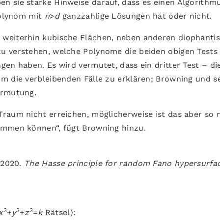
n sie starke Hinweise darauf, dass es einen Algorithm
Polynom mit
n
>
d
ganzzahlige Lösungen hat oder nicht.
weiterhin kubische Flächen, neben anderen diophanti
u verstehen, welche Polynome die beiden obigen Tests
en haben. Es wird vermutet, dass ein dritter Test – di
m die verbleibenden Fälle zu erklären; Browning und s
ermutung.
raum nicht erreichen, möglicherweise ist das aber so 
ommen können“, fügt Browning hinzu.
 2020.
The Hasse principle for random Fano hypersurfa
3
3
3
x
+
y
+
z
=
k
Rätsel):