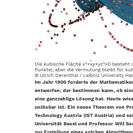
Die kubische Fläche x³+xy+yz²=0 besteht 
Punkte), aber die Vermutung bleibt für ku
© Ulrich Derenthal / Leibniz University H
Im Jahr 1900 forderte der Mathematiker
entwerfen, der bestimmen kann, ob ein
eine ganzzahlige Lösung hat. Heute wis
unlösbar ist. Ein neues Theorem von Pr
Technology Austria (IST Austria) und s
Universität Basel und Professor Will Sa
zur Erstellung eines solchen Algorithmu