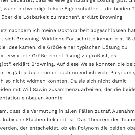
mer bedeutet, dass es eine ganzzahlige Lösung gibt. „I
, wann notwendige lokale Eigenschaften – die beiden T
 über die Lösbarkeit zu machen“, erklärt Browning.
kurz nachdem ich meine Doktorarbeit abgeschlossen hat
rt sich Browning. Wirkliche Fortschritte kamen erst 16 
die Idee kamen, die Größe einer typischen Lösung zu
ie erwartete Größe einer Lösung zu groß ist, es
ibt“, erklärt Browning. Auf diese Weise konnten die be
n, es gab jedoch immer noch unendlich viele Polynome,
ch so nicht widmen konnten. Da sie sich nicht damit
eiden mit Will Sawin zusammenzuarbeiten, der die beid
mentation einbauen konnte.
, dass die Vermutung in allen Fällen zutraf. Ausnahme
als kubische Flächen bekannt ist. Das Theorem des Team
werden, der entscheidet, ob ein Polynom die beiden ob