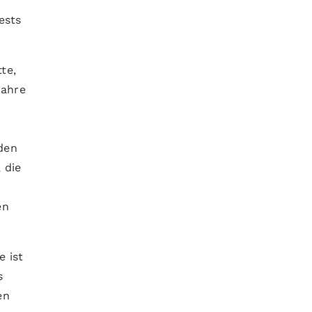
n
ests
te,
Jahre
iden
 die
en
 ist
s
en