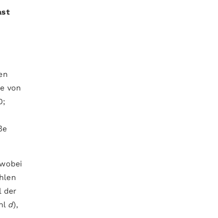
ast
en
te von
0;
ße
 wobei
ahlen
l der
hl
d
),