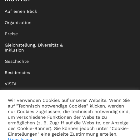
Auf einen Blick
Organization
Preise
Gleichstellung, Diversität &
Inklusion
Geschichte
Residencies
VISTA
XISTA
Wir verwenden Cookies auf unserer Website. Wenn Sie
auf "Technisch notwendige Cookies" klicken, werden
BRIDGE Network
nur Cookies zugelassen, die technisch notwendig sind,
um verschiedene Funktionen der Website zu
Dokumente
ermöglichen (z. B. Zugriff auf die Website, der Anzeige
des Cookie-Banner). Sie können jedoch unter "Cookie-
Einstellungen" eine gezielte Zustimmung erteilen.
Mehr lesen...