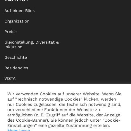
Auf einen Blick
Organization
Preise
Gleichstellung, Diversität &
Inklusion
Geschichte
Residencies
VISTA
XISTA
Wir verwenden Cookies auf unserer Website. Wenn Sie
auf "Technisch notwendige Cookies" klicken, werden
BRIDGE Network
nur Cookies zugelassen, die technisch notwendig sind,
um verschiedene Funktionen der Website zu
Dokumente
ermöglichen (z. B. Zugriff auf die Website, der Anzeige
des Cookie-Banner). Sie können jedoch unter "Cookie-
Einstellungen" eine gezielte Zustimmung erteilen.
Mehr lesen...