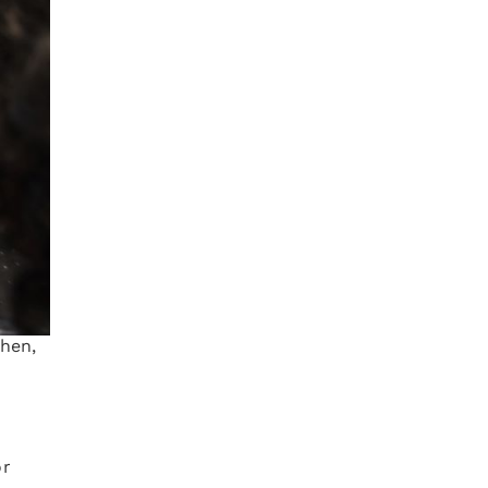
chen,
or