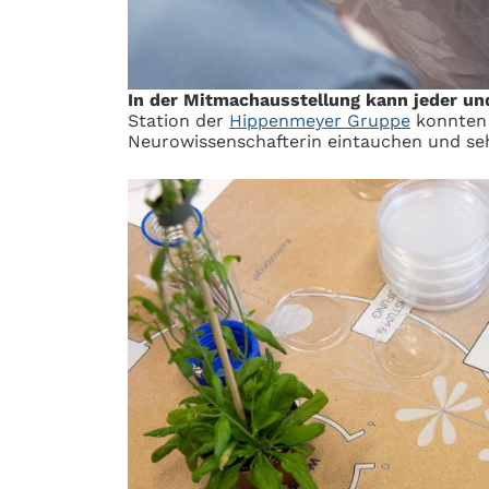
In der Mitmachausstellung kann jeder und
Station der
Hippenmeyer Gruppe
konnten 
Neurowissenschafterin eintauchen und seh