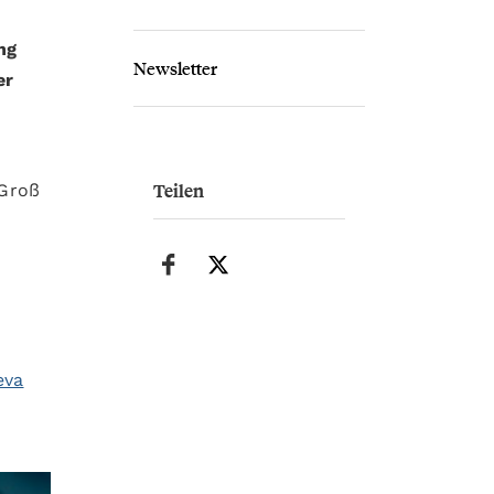
ng
Newsletter
er
Teilen
 Groß
eva