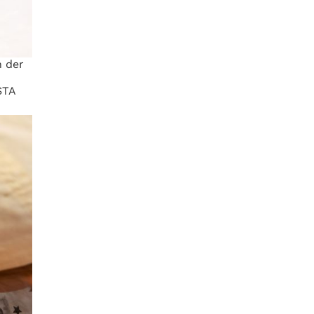
 der
STA