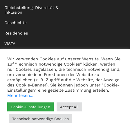
Gleichstellung, Diversität &
Inklusion
Geschichte
Residencies
VISTA
XISTA
Wir verwenden Cookies auf unserer Website. Wenn Sie
auf "Technisch notwendige Cookies" klicken, werden
BRIDGE Network
nur Cookies zugelassen, die technisch notwendig sind,
um verschiedene Funktionen der Website zu
Dokumente
ermöglichen (z. B. Zugriff auf die Website, der Anzeige
des Cookie-Banner). Sie können jedoch unter "Cookie-
Einstellungen" eine gezielte Zustimmung erteilen.
Mehr lesen...
KONTAKT
IMPRESSUM
Cookie-Einstellungen
Accept All
WHISTLEBLOWING
DATENSCHUTZ
Technisch notwendige Cookies
HILFE
AGB