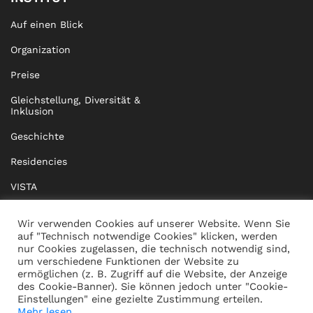
Auf einen Blick
Organization
Preise
Gleichstellung, Diversität &
Inklusion
Geschichte
Residencies
VISTA
XISTA
Wir verwenden Cookies auf unserer Website. Wenn Sie
auf "Technisch notwendige Cookies" klicken, werden
BRIDGE Network
nur Cookies zugelassen, die technisch notwendig sind,
um verschiedene Funktionen der Website zu
Dokumente
ermöglichen (z. B. Zugriff auf die Website, der Anzeige
des Cookie-Banner). Sie können jedoch unter "Cookie-
Einstellungen" eine gezielte Zustimmung erteilen.
Mehr lesen...