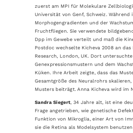
zuerst am MPI für Molekulare Zellbiolog
Universität von Genf, Schweiz. Während i
Morphogengradienten und der Wachstums
Fruchtfliegen. Sie verwendete bildgebe
Dpp im Gewebe verteilt und maß die Kinet
Postdoc wechselte Kicheva 2008 an das L
Research, London, UK. Dort untersuchte 
Genexpressionsmustern und dem Wachst
Küken. Ihre Arbeit zeigte, dass das Mus
Gesamtgröße des Neuralrohrs skalieren
Musters beiträgt. Anna Kicheva wird im
Sandra Siegert
, 34 Jahre alt, ist eine d
Frage angetrieben, wie genetische Defek
Funktion von Mikroglia, einer Art von Im
sie die Retina als Modelsystem benutzen