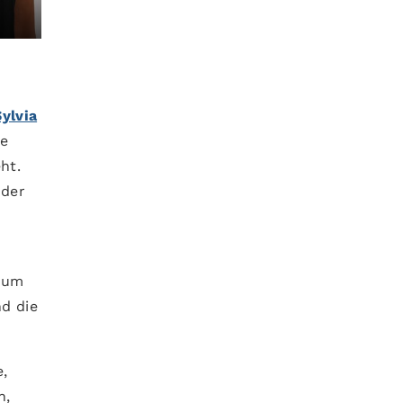
Sylvia
ie
ht.
 der
 um
d die
,
n,