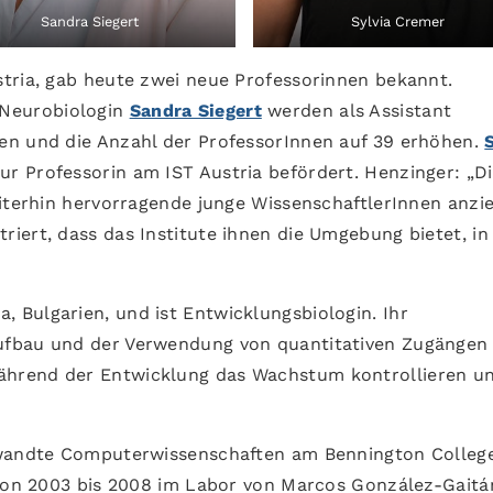
Sandra Siegert
Sylvia Cremer
tria, gab heute zwei neue Professorinnen bekannt.
Neurobiologin
Sandra Siegert
werden als Assistant
en und die Anzahl der ProfessorInnen auf 39 erhöhen.
zur Professorin am IST Austria befördert. Henzinger: „D
iterhin hervorragende junge WissenschaftlerInnen anzie
iert, dass das Institute ihnen die Umgebung bietet, in
a, Bulgarien, und ist Entwicklungsbiologin. Ihr
ufbau und der Verwendung von quantitativen Zugängen
hrend der Entwicklung das Wachstum kontrollieren un
ewandte Computerwissenschaften am Bennington College
 von 2003 bis 2008 im Labor von Marcos González-Gaitá