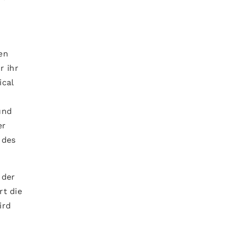
en
r ihr
ical
und
er
 des
 der
rt die
ird