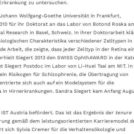
 Erkrankung zu untersuchen.
Johann Wolfgang-Goethe Universität in Frankfurt,
2010 für ihr Doktorat an das Labor von Botond Roska a
al Research in Basel, Schweiz. In ihrer Doktorarbeit klä
iologischen Charakteristika verschiedener Zelltypen in
 Arbeit, die zeigte, dass jeder Zelltyp in der Retina ei
 erhielt Siegert 2013 den SWISS OphthAWARD in der Kat
ist Siegert Postdoc im Labor von Li-Huei Tsai am MIT. In
, ein Risikogen für Schizophrenie, die Übertragung von
entrierte sich auch auf ein Modelsystem für die
a in Hirnerkrankungen. Sandra Siegert kam Anfang Aug
IST Austria befördert. Das ist das Ergebnis der
tenure
ierung gemäß dem leistungsorientierten Karrieremodel d
ert sich Sylvia Cremer für die Verhaltensökologie und