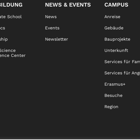
BILDUNG
NEWS & EVENTS
CAMPUS
te School
News
Anreise
ocs
Events
Gebäude
ship
Newsletter
Bauprojekte
Science
Unterkunft
ence Center
Services für Fam
Services für Ang
Erasmus+
Besuche
Region