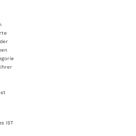
m
rte
 der
nen
egorie
 ihrer
ust
es IST