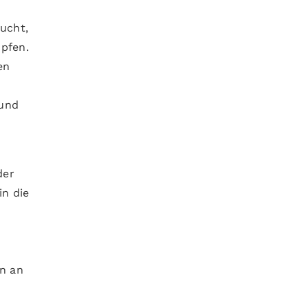
ucht,
pfen.
en
 und
der
in die
in an