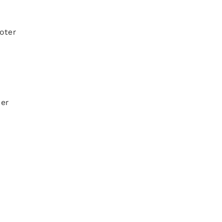
oter
der
h