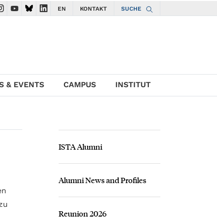
EN
KONTAKT
SUCHE
gate to ISTA Facebook account
avigate to ISTA Instagram account
Navigate to ISTA YouTube account
Navigate to ISTA Bluesky account
Navigate to ISTA LinkedIn account
S & EVENTS
CAMPUS
INSTITUT
ISTA Alumni
Alumni News and Profiles
en
zu
Reunion 2026