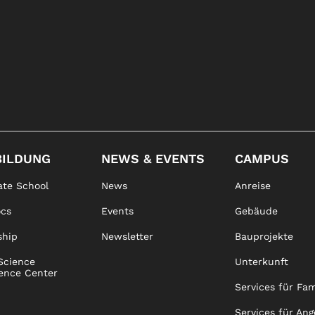
BILDUNG
NEWS & EVENTS
CAMPUS
te School
News
Anreise
ocs
Events
Gebäude
ship
Newsletter
Bauprojekte
Science
Unterkunft
ence Center
Services für Fam
Services für Ang