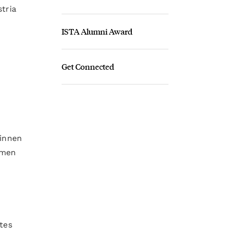
tria
ISTA Alumni Award
Get Connected
rinnen
rmen
tes