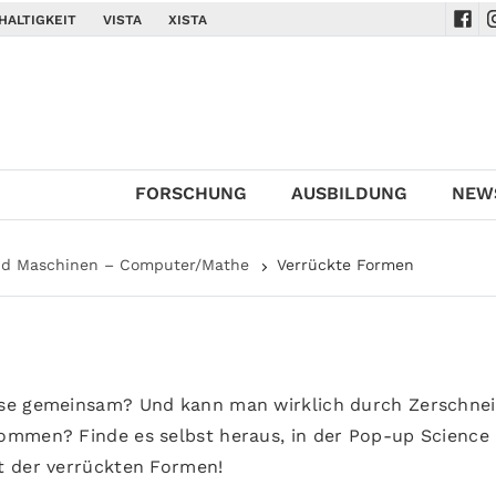
HALTIGKEIT
VISTA
XISTA
Navi
N
FORSCHUNG
AUSBILDUNG
NEW
nd Maschinen – Computer/Mathe
Verrückte Formen
sse gemeinsam? Und kann man wirklich durch Zerschne
ommen? Finde es selbst heraus, in der Pop-up Science
t der verrückten Formen!